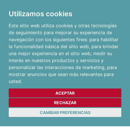
Utilizamos cookies
Este sitio web utiliza cookies y otras tecnologías
de seguimiento para mejorar su experiencia de
navegación con los siguientes fines:
para habilitar
la funcionalidad básica del sitio web
,
para brindar
una mejor experiencia en el sitio web
,
medir su
interés en nuestros productos y servicios y
personalizar las interacciones de marketing
,
para
mostrar anuncios que sean más relevantes para
usted
.
ACEPTAR
RECHAZAR
CAMBIAR PREFERENCIAS