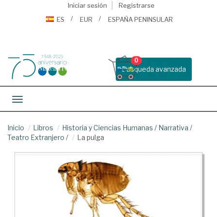
Iniciar sesión
Registrarse
ES
EUR
ESPAÑA PENINSULAR
0
Busqueda avanzada
Toggle navigation
Inicio
Libros
Historia y Ciencias Humanas
/
Narrativa
/
Teatro Extranjero
/
La pulga