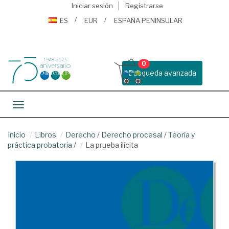
Iniciar sesión
Registrarse
ES
EUR
ESPAÑA PENINSULAR
0
Busqueda avanzada
Toggle navigation
Inicio
Libros
Derecho
/
Derecho procesal
/
Teoría y
práctica probatoria
/
La prueba ilícita