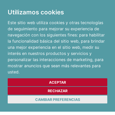
Utilizamos cookies
Este sitio web utiliza cookies y otras tecnologías
de seguimiento para mejorar su experiencia de
navegación con los siguientes fines:
para habilitar
la funcionalidad básica del sitio web
,
para brindar
una mejor experiencia en el sitio web
,
medir su
interés en nuestros productos y servicios y
personalizar las interacciones de marketing
,
para
mostrar anuncios que sean más relevantes para
usted
.
ACEPTAR
RECHAZAR
CAMBIAR PREFERENCIAS