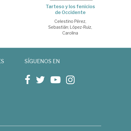
Tarteso y los fenicios
de Occidente
Celestino Pérez,
Sebastián
;
López-Ruiz,
Carolina
ES
SÍGUENOS EN