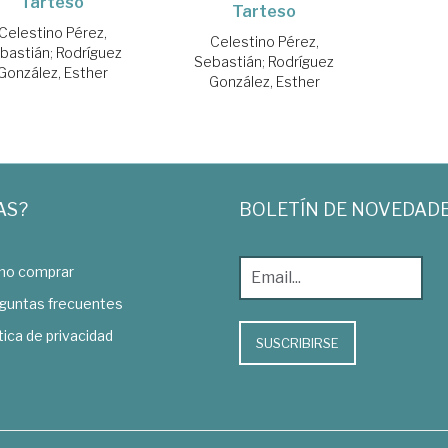
Tarteso
Tarteso
Celestino Pérez,
Celestino Pérez,
bastián
;
Rodríguez
Sebastián
;
Rodríguez
González, Esther
González, Esther
AS?
BOLETÍN DE NOVEDAD
o comprar
guntas frecuentes
tica de privacidad
SUSCRIBIRSE