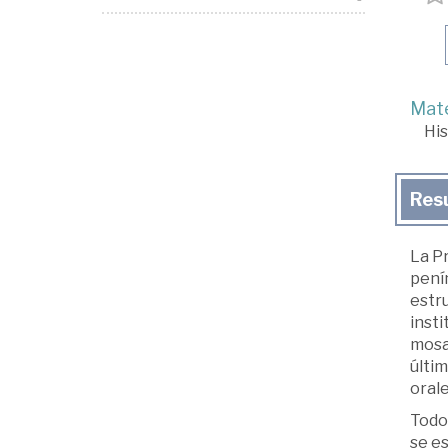
Mate
His
Res
La Pr
penín
estru
insti
mosai
últim
orale
Todos
se es