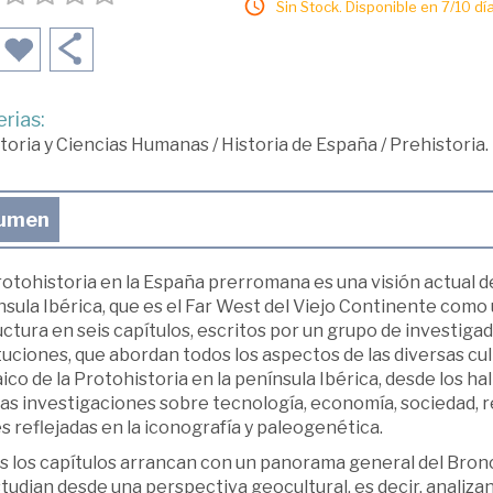
Sin Stock. Disponible en 7/10 día
rias:
toria y Ciencias Humanas
/
Historia de España
/
Prehistoria.
umen
otohistoria en la España prerromana es una visión actual del
sula Ibérica, que es el Far West del Viejo Continente como ú
ctura en seis capítulos, escritos por un grupo de investiga
tuciones, que abordan todos los aspectos de las diversas c
co de la Protohistoria en la península Ibérica, desde los h
as investigaciones sobre tecnología, economía, sociedad, reli
s reflejadas en la iconografía y paleogenética.
 los capítulos arrancan con un panorama general del Bronce
tudian desde una perspectiva geocultural, es decir, analiz