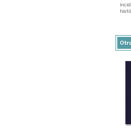
incid
histó
Otro