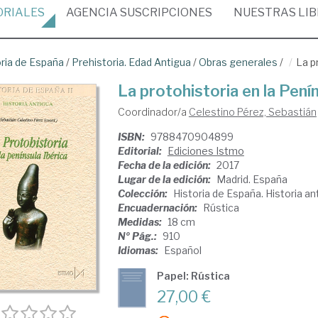
ORIALES
AGENCIA
SUSCRIPCIONES
NUESTRAS
LI
oria de España
/
Prehistoria. Edad Antigua
/
Obras generales
/
La p
La protohistoria en la Penín
Coordinador/a
Celestino Pérez, Sebastián
ISBN:
9788470904899
Editorial:
Ediciones Istmo
Fecha de la edición:
2017
Lugar de la edición:
Madrid. España
Colección:
Historia de España. Historia an
Encuadernación:
Rústica
Medidas:
18 cm
Nº Pág.:
910
Idiomas:
Español
Papel: Rústica
27,00 €