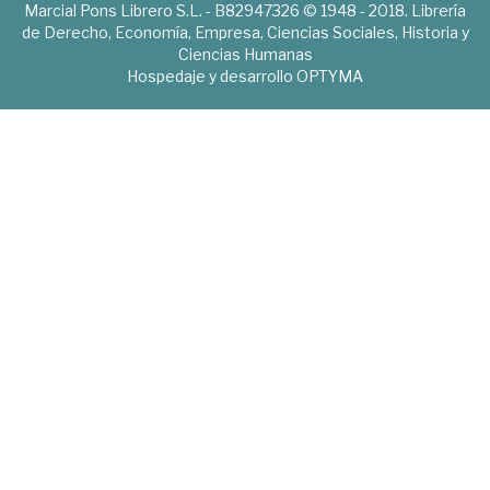
Marcial Pons Librero S.L. - B82947326 © 1948 - 2018. Librería
de Derecho, Economía, Empresa, Ciencias Sociales, Historia y
Ciencias Humanas
Hospedaje y desarrollo
OPTYMA