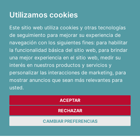
Utilizamos cookies
Este sitio web utiliza cookies y otras tecnologías
de seguimiento para mejorar su experiencia de
navegación con los siguientes fines:
para habilitar
la funcionalidad básica del sitio web
,
para brindar
una mejor experiencia en el sitio web
,
medir su
interés en nuestros productos y servicios y
personalizar las interacciones de marketing
,
para
mostrar anuncios que sean más relevantes para
usted
.
ACEPTAR
RECHAZAR
CAMBIAR PREFERENCIAS