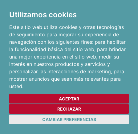
Utilizamos cookies
Este sitio web utiliza cookies y otras tecnologías
de seguimiento para mejorar su experiencia de
navegación con los siguientes fines:
para habilitar
la funcionalidad básica del sitio web
,
para brindar
una mejor experiencia en el sitio web
,
medir su
interés en nuestros productos y servicios y
personalizar las interacciones de marketing
,
para
mostrar anuncios que sean más relevantes para
usted
.
ACEPTAR
RECHAZAR
CAMBIAR PREFERENCIAS