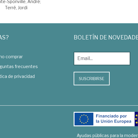
te-Sponville, André
;
Terré, Jordi
AS?
BOLETÍN DE NOVEDAD
o comprar
guntas frecuentes
tica de privacidad
SUSCRIBIRSE
Ayudas públicas para la mode