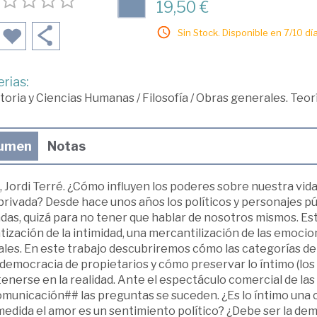
19,50 €
Sin Stock. Disponible en 7/10 día
rias:
toria y Ciencias Humanas
/
Filosofía
/
Obras generales. Teor
umen
Notas
, Jordi Terré. ¿Cómo influyen los poderes sobre nuestra vida 
privada? Desde hace unos años los políticos y personajes p
adas, quizá para no tener que hablar de nosotros mismos. 
tización de la intimidad, una mercantilización de las emoc
ales. En este trabajo descubriremos cómo las categorías de l
democracia de propietarios y cómo preservar lo íntimo (los 
enerse en la realidad. Ante el espectáculo comercial de las
omunicación## las preguntas se suceden. ¿Es lo íntimo una c
medida el amor es un sentimiento político? ¿Debe ser la d