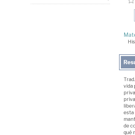
Mate
His
Res
Trad.
vida 
priv
priva
liber
esta 
mant
de c
qué 