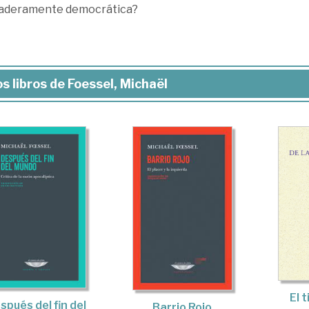
aderamente democrática?
s libros de Foessel, Michaël
El 
spués del fin del
Barrio Rojo