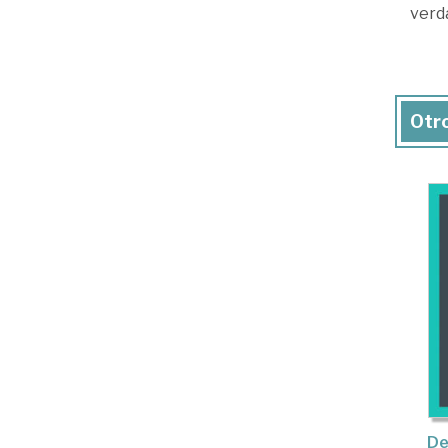
verd
Otro
De