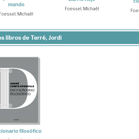
co
mundo
Foessel, Michaël
Foe
Foessel, Michaël
s libros de Terré, Jordi
cionario filosófico