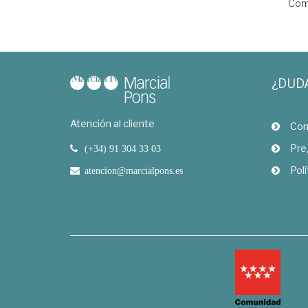
Com
¿DUD
Atención al cliente
Com
Pre
(+34) 91 304 33 03
Polí
atencion@marcialpons.es