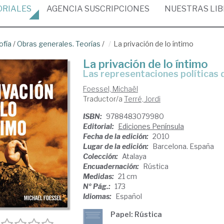
ORIALES
AGENCIA
SUSCRIPCIONES
NUESTRAS
LI
ofía
/
Obras generales. Teorías
/
La privación de lo íntimo
La privación de lo íntimo
las representaciones políticas 
Foessel, Michaël
Traductor/a
Terré, Jordi
ISBN:
9788483079980
Editorial:
Ediciones Península
Fecha de la edición:
2010
Lugar de la edición:
Barcelona. España
Colección:
Atalaya
Encuadernación:
Rústica
Medidas:
21 cm
Nº Pág.:
173
Idiomas:
Español
Papel: Rústica