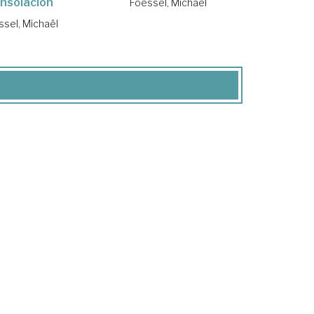
nsolación
Foessel, Michaël
ssel, Michaël