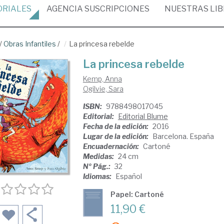
ORIALES
AGENCIA
SUSCRIPCIONES
NUESTRAS
LI
/
Obras Infantiles
/
La princesa rebelde
La princesa rebelde
Kemp, Anna
Ogilvie, Sara
ISBN:
9788498017045
Editorial:
Editorial Blume
Fecha de la edición:
2016
Lugar de la edición:
Barcelona. España
Encuadernación:
Cartoné
Medidas:
24 cm
Nº Pág.:
32
Idiomas:
Español
Papel: Cartoné
11,90 €