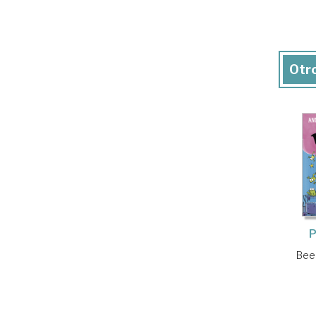
Otro
P
Bee