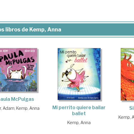
s libros de Kemp, Anna
aula McPulgas
Mi perrito quiere bailar
Si
r, Adam
;
Kemp, Anna
ballet
Kemp, 
Kemp, Anna