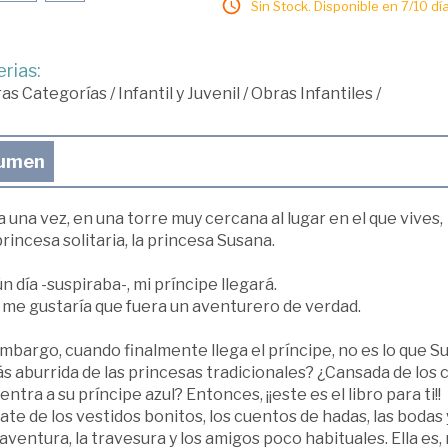
Sin Stock. Disponible en 7/10 día
rias:
ras Categorías
/
Infantil y Juvenil
/
Obras Infantiles
/
umen
 una vez, en una torre muy cercana al lugar en el que vives,
rincesa solitaria, la princesa Susana.
n día -suspiraba-, mi príncipe llegará.
 me gustaría que fuera un aventurero de verdad.
mbargo, cuando finalmente llega el príncipe, no es lo que Su
s aburrida de las princesas tradicionales? ¿Cansada de los 
ntra a su príncipe azul? Entonces, ¡¡este es el libro para ti!!
ate de los vestidos bonitos, los cuentos de hadas, las bodas 
 aventura, la travesura y los amigos poco habituales. Ella es,