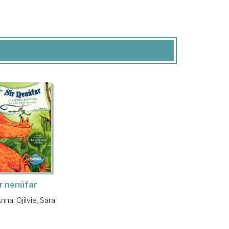
r nenúfar
Anna
;
Ojilvie, Sara