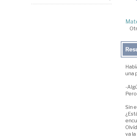
Mate
Ot
Res
Había
una p
-Algú
Pero
Sin e
¿Está
encue
Olvíd
va la