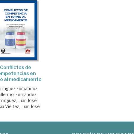
Conflictos de
ompetencias en
no al medicamento
ínguez Fernández,
illermo
;
Fernández
mínguez, Juan José
;
ía Viéitez, Juan José