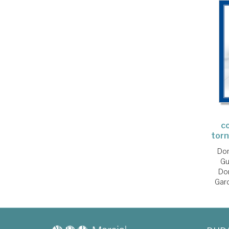
c
tor
Dom
Gu
Do
Garc