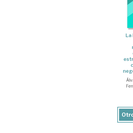
La 
estr
nego
Álv
Fer
Otro