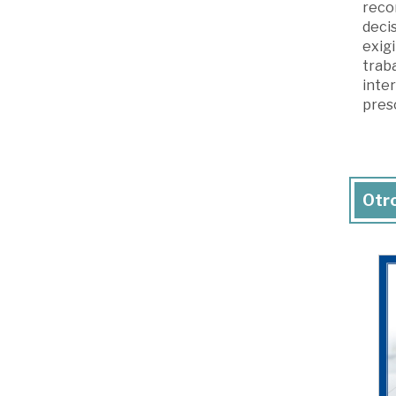
recon
decis
exigi
traba
inter
pres
Otro