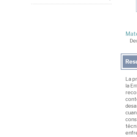
Mate
De
Res
La pr
la En
reco
cont
desar
cuant
cons
técni
enfr