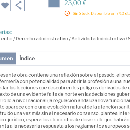
23,00 €
Sin Stock. Disponible en 7/10 día
rias:
recho
/
Derecho administrativo
/
Actividad administrativa
/
umen
Índice
esente obra contiene una reflexión sobre el pasado, el pres
fermería con potencialidad para abrir la profesión a una n
rdar las lecciones que descubren los peligros derivados de 
exto de una evidente falta de norte en las decisiones gube
rollo a nivel nacional (la regulación andaluza lleva funcio
o aparece como una evolución natural de la atención sanita
truido una vez más sin el necesario consenso, plantea inte
co-jurídico, espera los elementos de desarrollo que habrán 
enta a la necesaria respuesta a los reglamentos europeos 