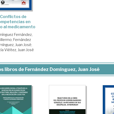
Conflictos de
ompetencias en
no al medicamento
ínguez Fernández,
illermo
;
Fernández
mínguez, Juan José
;
ía Viéitez, Juan José
s libros de Fernández Domínguez, Juan José