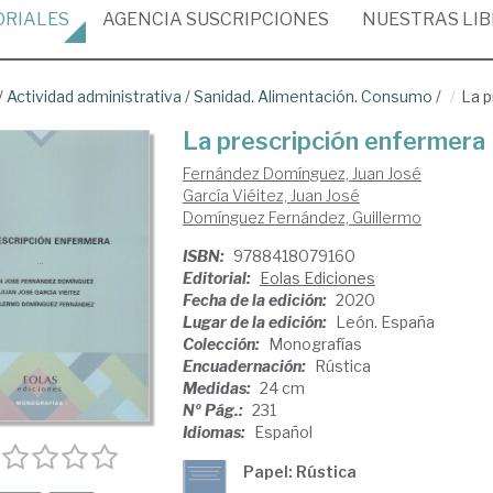
ORIALES
AGENCIA
SUSCRIPCIONES
NUESTRAS
LI
/
Actividad administrativa
/
Sanidad. Alimentación. Consumo
/
La p
La prescripción enfermera
Fernández Domínguez, Juan José
García Viéitez, Juan José
Domínguez Fernández, Guillermo
ISBN:
9788418079160
Editorial:
Eolas Ediciones
Fecha de la edición:
2020
Lugar de la edición:
León. España
Colección:
Monografías
Encuadernación:
Rústica
Medidas:
24 cm
Nº Pág.:
231
Idiomas:
Español
Papel: Rústica