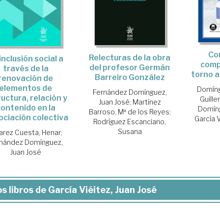
Co
Relecturas de la obra
inclusión social a
comp
del profesor Germán
través de la
torno 
Barreiro González
renovación de
elementos de
Domíng
Fernández Domínguez,
uctura, relación y
Guill
Juan José
;
Martínez
contenido en la
Domíng
Barroso, Mª de los Reyes
;
ciación colectiva
García V
Rodríguez Escanciano,
Susana
arez Cuesta, Henar
;
nández Domínguez,
Juan José
s libros de García Viéitez, Juan José