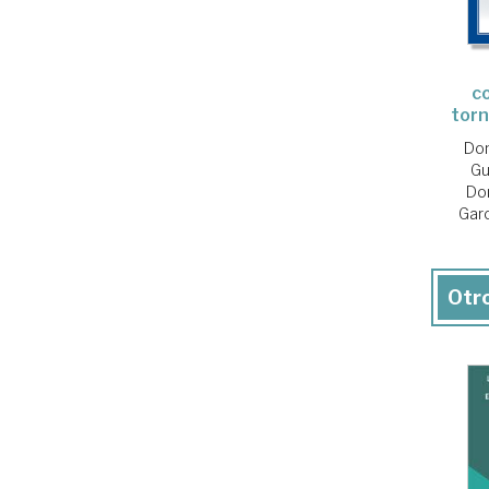
c
tor
Dom
Gu
Do
Garc
Otro