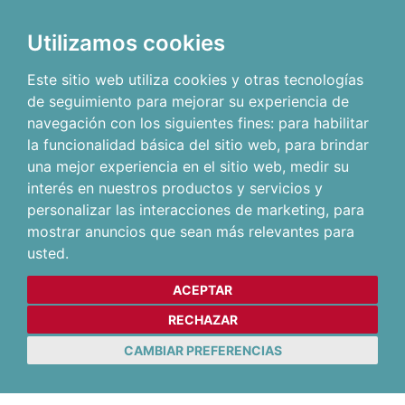
Utilizamos cookies
Este sitio web utiliza cookies y otras tecnologías
de seguimiento para mejorar su experiencia de
navegación con los siguientes fines:
para habilitar
la funcionalidad básica del sitio web
,
para brindar
una mejor experiencia en el sitio web
,
medir su
interés en nuestros productos y servicios y
personalizar las interacciones de marketing
,
para
mostrar anuncios que sean más relevantes para
usted
.
ACEPTAR
RECHAZAR
CAMBIAR PREFERENCIAS