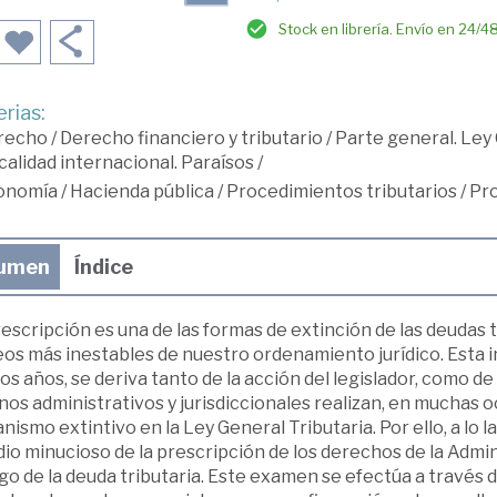
Stock en librería. Envío en 24/4
rias:
recho
/
Derecho financiero y tributario
/
Parte general. Ley 
calidad internacional. Paraísos
/
onomía
/
Hacienda pública
/
Procedimientos tributarios
/
Pro
umen
Índice
escripción es una de las formas de extinción de las deudas 
os más inestables de nuestro ordenamiento jurídico. Esta i
os años, se deriva tanto de la acción del legislador, como de
os administrativos y jurisdiccionales realizan, en muchas 
ismo extintivo en la Ley General Tributaria. Por ello, a lo
io minucioso de la prescripción de los derechos de la Admini
go de la deuda tributaria. Este examen se efectúa a través de l