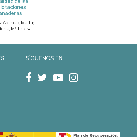
alidad de las
lotaciones
anaderas
 Aparicio, Marta
;
ierra, Mª Teresa
ES
SÍGUENOS EN