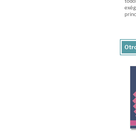
todos
exége
princ
Otro