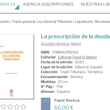
ORIALES
AGENCIA
SUSCRIPCIONES
NUESTRAS
LI
butario
/
Parte general. Ley General Tributaria
/
Liquidación. Recaudac
La prescripción de la deuda
González Aparicio, Marta
ISBN:
9788413782362
Editorial:
Editorial Tirant lo Blanch
Fecha de la edición:
2020
Lugar de la edición:
Valencia. España
Colección:
Tirant Tributario. Temática
Encuadernación:
Rústica
Medidas:
22 cm
Nº Pág.:
758
Idiomas:
Español
Papel: Rústica
66,00 €