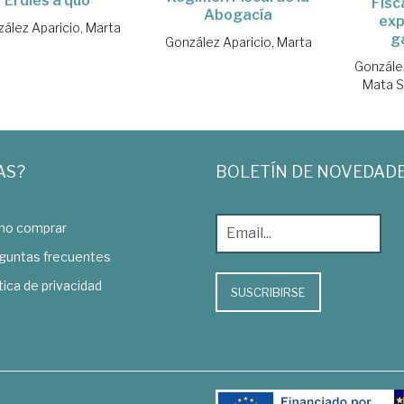
El dies a quo
Fisc
Abogacía
exp
ález Aparicio, Marta
g
González Aparicio, Marta
González
Mata S
AS?
BOLETÍN DE NOVEDAD
o comprar
guntas frecuentes
tica de privacidad
SUSCRIBIRSE