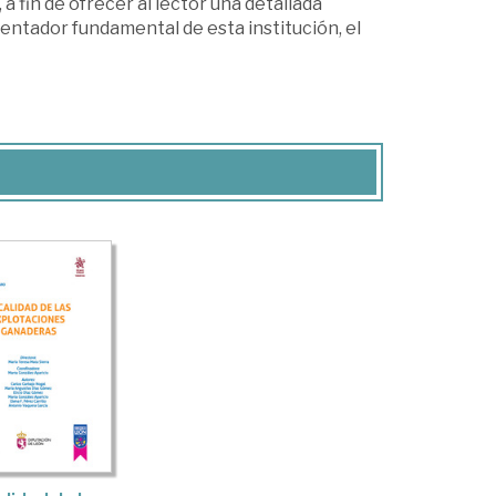
a fin de ofrecer al lector una detallada
tentador fundamental de esta institución, el