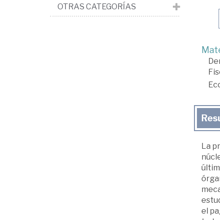
OTRAS CATEGORÍAS
Mate
De
Fis
Ec
Res
La pr
núcle
últim
órgan
mecan
estud
el pa