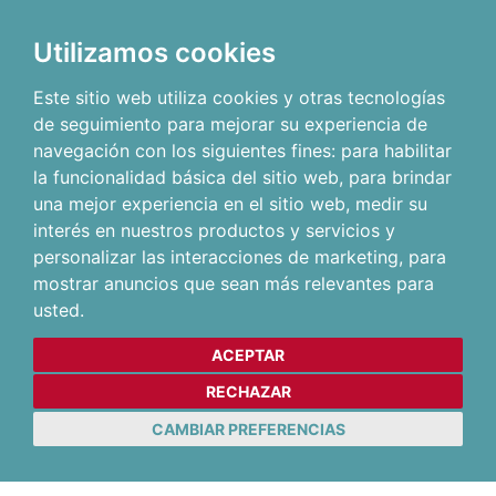
Utilizamos cookies
Este sitio web utiliza cookies y otras tecnologías
de seguimiento para mejorar su experiencia de
navegación con los siguientes fines:
para habilitar
la funcionalidad básica del sitio web
,
para brindar
una mejor experiencia en el sitio web
,
medir su
interés en nuestros productos y servicios y
personalizar las interacciones de marketing
,
para
mostrar anuncios que sean más relevantes para
usted
.
ACEPTAR
RECHAZAR
CAMBIAR PREFERENCIAS