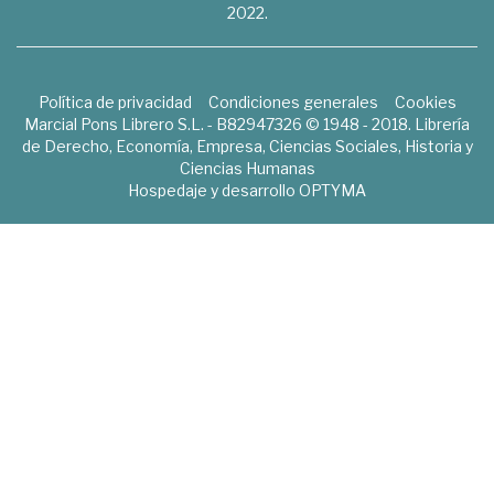
2022.
Política de privacidad
Condiciones generales
Cookies
Marcial Pons Librero S.L. - B82947326 © 1948 - 2018. Librería
de Derecho, Economía, Empresa, Ciencias Sociales, Historia y
Ciencias Humanas
Hospedaje y desarrollo
OPTYMA