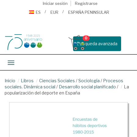
Iniciar sesión
Registrarse
ES
EUR
ESPAÑA PENINSULAR
0
Busqueda avanzada
Toggle navigation
Inicio
Libros
Ciencias Sociales
/
Sociología
/
Procesos
sociales. Dinámica social
/
Desarrollo social planificado
/
La
popularización del deporte en España