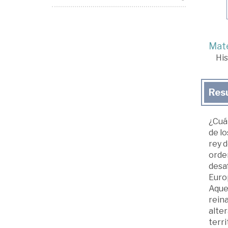
Mate
His
Res
¿Cuál
de lo
rey 
orden
desaf
Euro
Aquel
reina
alter
terri