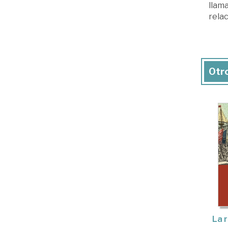
llama
relac
Otro
La 