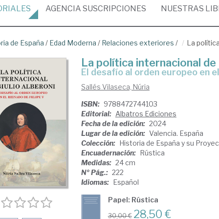
ORIALES
AGENCIA
SUSCRIPCIONES
NUESTRAS
LI
oria de España
/
Edad Moderna
/
Relaciones exteriores
/
La polític
La política internacional de
el desafío al orden europeo en e
Sallés Vilaseca, Núria
ISBN:
9788472744103
Editorial:
Albatros Ediciones
Fecha de la edición:
2024
Lugar de la edición:
Valencia. España
Colección:
Historia de España y su Proyec
Encuadernación:
Rústica
Medidas:
24 cm
Nº Pág.:
222
Idiomas:
Español
Papel: Rústica
28,50 €
30,00 €