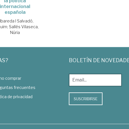
la política
internacional
española
lbareda I Salvadó,
quim
;
Sallés Vilaseca,
Núria
AS?
BOLETÍN DE NOVEDAD
o comprar
guntas frecuentes
tica de privacidad
SUSCRIBIRSE