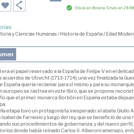
Stock en librería. Envío en 24/4
rias:
toria y Ciencias Humanas
/
Historia de España
/
Edad Moder
umen
 era el papel reservado a la España de Felipe V en el delicad
s acuerdos de Utrecht (1713-1714), una vez finalizada la Gue
de España quería reclamar para sí mismo y para su monarquí
 europeo se rastrea en este libro, que se propone reconstr
ío que el primer monarca Borbón en España estaba dispuesto
pa.
la etapa tuvo un protagonista inesperado: el abate Giulio 
 Isabel de Farnesio y luego del rey, que se benefició de un
ando sus procedimientos de gobernanza, y del nuevo perfil 
torios donde había reinado Carlos II. Alberoni amenazo, ent