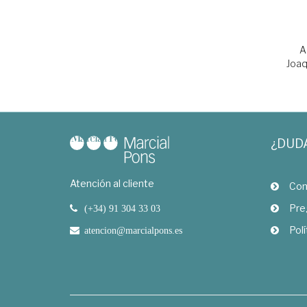
A
Joa
¿DUD
Atención al cliente
Com
Pre
(+34) 91 304 33 03
Polí
atencion@marcialpons.es