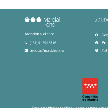
¿DUD
Atención al cliente
Com
Pre
(+34) 91 304 33 03
Polí
atencion@marcialpons.es
Esta actividad ha recibido una ayuda para la mode