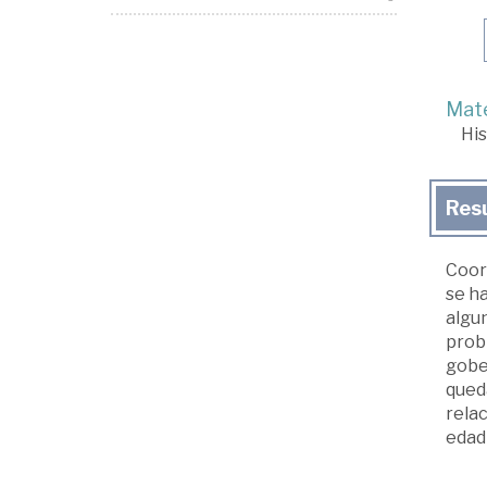
Mate
His
Res
Coord
se h
algun
prob
gobe
queda
relac
edad