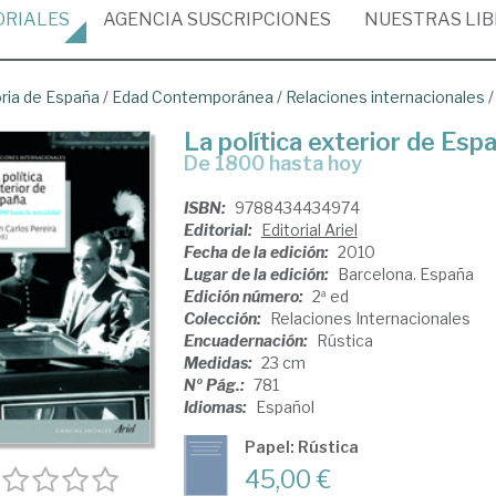
ORIALES
AGENCIA
SUSCRIPCIONES
NUESTRAS
LI
oria de España
/
Edad Contemporánea
/
Relaciones internacionales
La política exterior de Esp
de 1800 hasta hoy
ISBN:
9788434434974
Editorial:
Editorial Ariel
Fecha de la edición:
2010
Lugar de la edición:
Barcelona. España
Edición número:
2ª ed
Colección:
Relaciones Internacionales
Encuadernación:
Rústica
Medidas:
23 cm
Nº Pág.:
781
Idiomas:
Español
Papel: Rústica
45,00 €