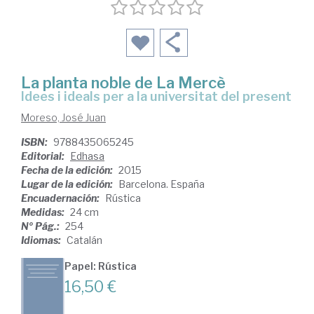
La planta noble de La Mercè
idees i ideals per a la universitat del present
Moreso, José Juan
ISBN:
9788435065245
Editorial:
Edhasa
Fecha de la edición:
2015
Lugar de la edición:
Barcelona. España
Encuadernación:
Rústica
Medidas:
24 cm
Nº Pág.:
254
Idiomas:
Catalán
Papel: Rústica
16,50 €