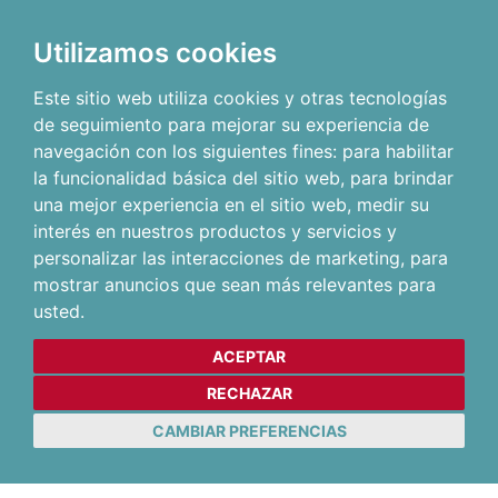
Utilizamos cookies
Este sitio web utiliza cookies y otras tecnologías
de seguimiento para mejorar su experiencia de
navegación con los siguientes fines:
para habilitar
la funcionalidad básica del sitio web
,
para brindar
una mejor experiencia en el sitio web
,
medir su
interés en nuestros productos y servicios y
personalizar las interacciones de marketing
,
para
mostrar anuncios que sean más relevantes para
usted
.
ACEPTAR
RECHAZAR
CAMBIAR PREFERENCIAS