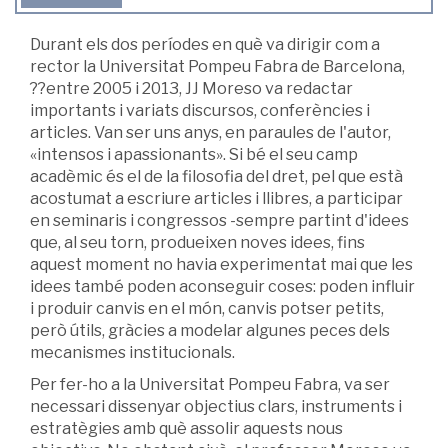
Durant els dos períodes en què va dirigir com a
rector la Universitat Pompeu Fabra de Barcelona,
??entre 2005 i 2013, JJ Moreso va redactar
importants i variats discursos, conferències i
articles. Van ser uns anys, en paraules de l'autor,
«intensos i apassionants». Si bé el seu camp
acadèmic és el de la filosofia del dret, pel que està
acostumat a escriure articles i llibres, a participar
en seminaris i congressos -sempre partint d'idees
que, al seu torn, produeixen noves idees, fins
aquest moment no havia experimentat mai que les
idees també poden aconseguir coses: poden influir
i produir canvis en el món, canvis potser petits,
però útils, gràcies a modelar algunes peces dels
mecanismes institucionals.
Per fer-ho a la Universitat Pompeu Fabra, va ser
necessari dissenyar objectius clars, instruments i
estratègies amb què assolir aquests nous