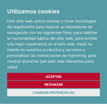
Utilizamos cookies
Este sitio web utiliza cookies y otras tecnologías
de seguimiento para mejorar su experiencia de
navegación con los siguientes fines:
para habilitar
la funcionalidad básica del sitio web
,
para brindar
una mejor experiencia en el sitio web
,
medir su
interés en nuestros productos y servicios y
personalizar las interacciones de marketing
,
para
mostrar anuncios que sean más relevantes para
usted
.
ACEPTAR
RECHAZAR
CAMBIAR PREFERENCIAS