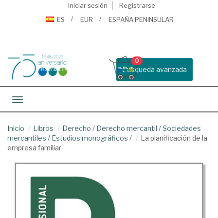
Iniciar sesión
Registrarse
ES
EUR
ESPAÑA PENINSULAR
0
Busqueda avanzada
Toggle navigation
Inicio
Libros
Derecho
/
Derecho mercantil
/
Sociedades
mercantiles
/
Estudios monográficos
/
La planificación de la
empresa familiar