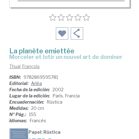
La planète emiettée
morceler et lotir un nouvel art de dominer
Thual, François
ISBN:
9782869595781
Editorial:
Arléa
Fecha de la edición:
2002
Lugar de la edición:
París. Francia
Encuadernación:
Rústica
Medidas:
20 cm
Nº Pág.:
155
Idiomas:
Francés
Papel: Rústica