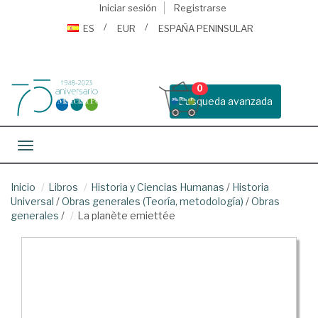
Iniciar sesión
Registrarse
ES
EUR
ESPAÑA PENINSULAR
0
Busqueda avanzada
Toggle navigation
Inicio
Libros
Historia y Ciencias Humanas
/
Historia
Universal
/
Obras generales (Teoría, metodología)
/
Obras
generales
/
La planète emiettée