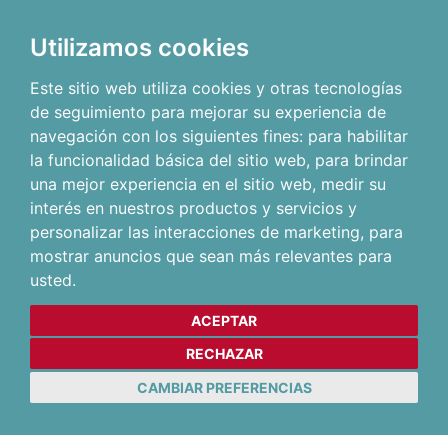
Utilizamos cookies
Este sitio web utiliza cookies y otras tecnologías
de seguimiento para mejorar su experiencia de
navegación con los siguientes fines:
para habilitar
la funcionalidad básica del sitio web
,
para brindar
una mejor experiencia en el sitio web
,
medir su
interés en nuestros productos y servicios y
personalizar las interacciones de marketing
,
para
mostrar anuncios que sean más relevantes para
usted
.
ACEPTAR
RECHAZAR
CAMBIAR PREFERENCIAS