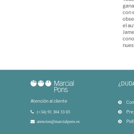
ganar
con e
obse
el a
James
conoc
nuest
¿DUD
Atención al cliente
Com
Pre
(+34) 91 304 33 03
Polí
atencion@marcialpons.es