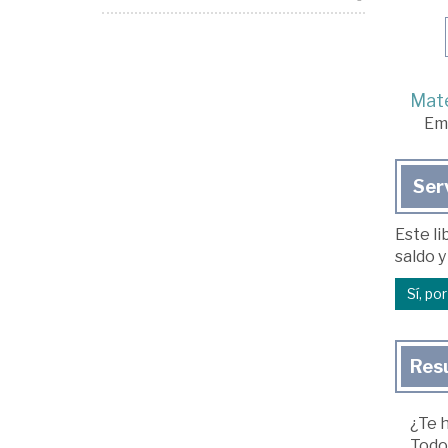
Mate
Em
Ser
Este li
saldo y
Sí, po
Res
¿Te h
Todo