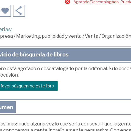
Agotado/Descatalogado. Puede 
rias:
presa
/
Marketing, publicidad y venta
/
Venta
/
Organización
vicio de búsqueda de libros
bro está agotado o descatalogado por la editorial. Si lo des
 ocasión.
r favor búsquenme este libro
umen
as imaginado alguna vez lo que sería conseguir que la gente
s conocemos a gente increíblemente persuasiva. Con encant