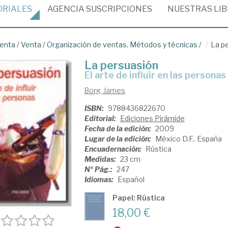
ORIALES
AGENCIA
SUSCRIPCIONES
NUESTRAS
LI
venta
/
Venta
/
Organización de ventas. Métodos y técnicas
/
La p
La persuasión
el arte de influir en las personas
Borg, James
ISBN:
9788436822670
Editorial:
Ediciones Pirámide
Fecha de la edición:
2009
Lugar de la edición:
México D.F.. España
Encuadernación:
Rústica
Medidas:
23 cm
Nº Pág.:
247
Idiomas:
Español
Papel: Rústica
18,00 €