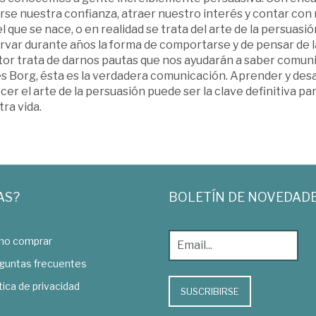
se nuestra confianza, atraer nuestro interés y contar con 
l que se nace, o en realidad se trata del arte de la persua
rvar durante años la forma de comportarse y de pensar de l
utor trata de darnos pautas que nos ayudarán a saber comun
 Borg, ésta es la verdadera comunicación. Aprender y desarr
er el arte de la persuasión puede ser la clave definitiva par
ra vida.
AS?
BOLETÍN DE NOVEDAD
o comprar
guntas frecuentes
tica de privacidad
SUSCRIBIRSE