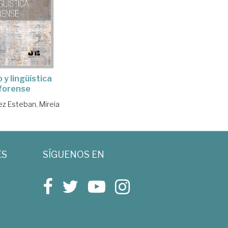
 y lingüística
forense
z Esteban, Mireia
ES
SÍGUENOS EN