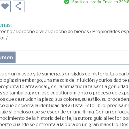
Stock en librería. Envío en 24/4
rias:
recho
/
Derecho civil
/
Derecho de bienes
/
Propiedades espe
tor
/
umen
s en un museo y te sumerges en siglos de historia. Las cartel
logía; sin embargo, una mezcla de intuición y curiosidad te
regunta te atraviesa: ¿Y si la firma fuera falsa? La genuida
s se tambalea; y en ese cuestionamiento o proceso de exper
os que desnudan la pieza, sus colores, su estilo, su procede
co que encierra la identidad del artista. Este libro, precisam
aje silencioso que se esconde en una firma. Con un enfoque 
nocimiento de la historia del arte, la autora guía al lector
perto cuando se enfrenta a la obra de un gran maestro. Desd