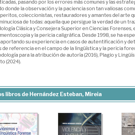
ticadas, pasando por los errores más comunes y las estrategi
o donde la observación y la paciencia son tan valiosas com
peritos, coleccionistas, restauradores y amantes del arte q
inuciosa de todas: aquella que persigue la verdad de un tr
lología Clásica y Consejera Superior en Ciencias Forenses, e
entoscopia y la pericia caligráfica. Desde 1998, se ha espec
 aportando su experiencia en casos de autentificación y det
s de referencia en el campo de la lingüística y la pericia for
ología para la atribución de autoría (2016), Plagio y Lingüís
to (2024).
s libros de Hernández Esteban, Mireia