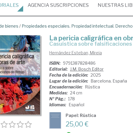
ORIALES
AGENCIA
SUSCRIPCIONES
NUESTRAS
LI
de bienes
/
Propiedades especiales. Propiedad intelectual. Derecho
La pericia caligráfica en ob
Casuística sobre falsificaciones
Hernández Esteban, Mireia
ISBN:
9791387828486
Editorial:
J.M. Bosch Editor
Fecha de la edición:
2025
Lugar de la edición:
Barcelona. España
Encuadernación:
Rústica
Medidas:
24 cm
Nº Pág.:
178
Idiomas:
Español
Papel: Rústica
25,00 €