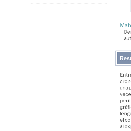
Mate
De
au
Res
Entra
crono
una p
vece
perit
gráfi
lengu
el co
al ex