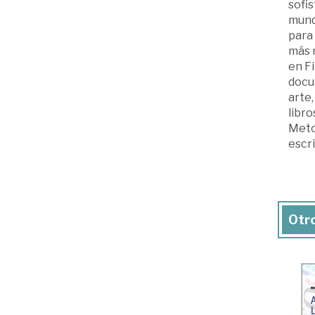
sofis
mund
para 
más m
en Fi
docum
arte,
libro
Metod
escri
Otro