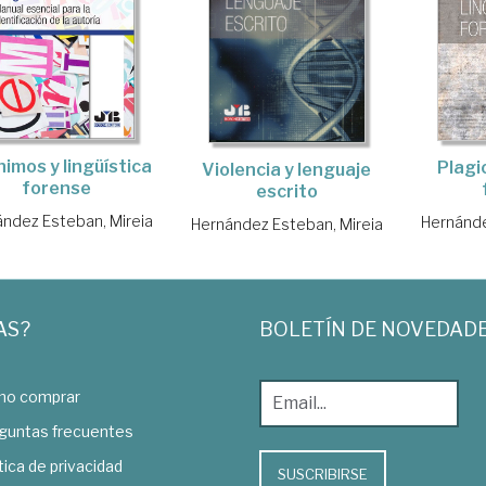
imos y lingüística
Plagio
Violencia y lenguaje
forense
escrito
ndez Esteban, Mireia
Hernánde
Hernández Esteban, Mireia
AS?
BOLETÍN DE NOVEDAD
o comprar
guntas frecuentes
tica de privacidad
SUSCRIBIRSE