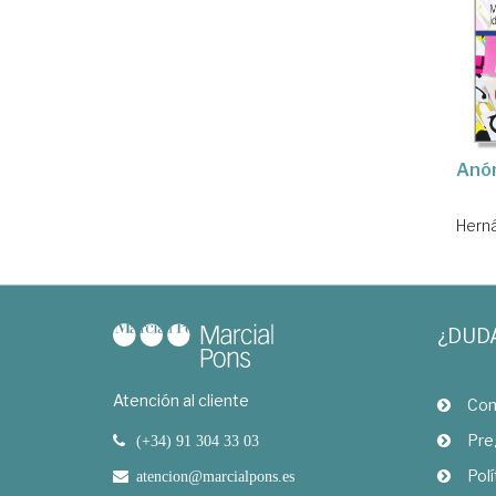
Anón
Herná
¿DUD
Atención al cliente
Com
Pre
(+34) 91 304 33 03
Polí
atencion@marcialpons.es