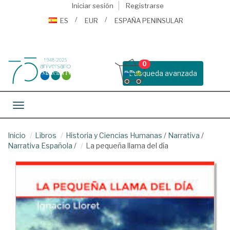
Iniciar sesión
Registrarse
ES
EUR
ESPAÑA PENINSULAR
0
Busqueda avanzada
Toggle navigation
Inicio
Libros
Historia y Ciencias Humanas
/
Narrativa
/
Narrativa Española
/
La pequeña llama del día