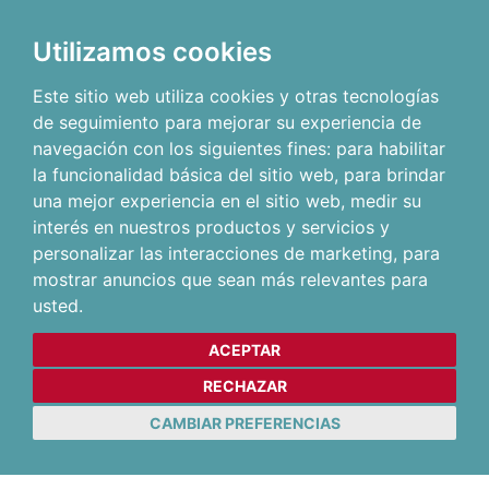
Utilizamos cookies
Este sitio web utiliza cookies y otras tecnologías
de seguimiento para mejorar su experiencia de
navegación con los siguientes fines:
para habilitar
la funcionalidad básica del sitio web
,
para brindar
una mejor experiencia en el sitio web
,
medir su
interés en nuestros productos y servicios y
personalizar las interacciones de marketing
,
para
mostrar anuncios que sean más relevantes para
usted
.
ACEPTAR
RECHAZAR
CAMBIAR PREFERENCIAS