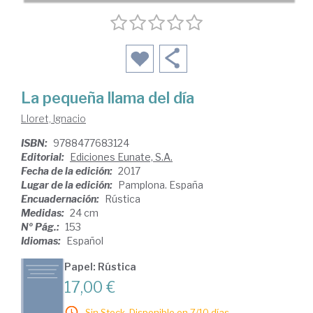
La pequeña llama del día
Lloret, Ignacio
ISBN:
9788477683124
Editorial:
Ediciones Eunate, S.A.
Fecha de la edición:
2017
Lugar de la edición:
Pamplona. España
Encuadernación:
Rústica
Medidas:
24 cm
Nº Pág.:
153
Idiomas:
Español
Papel: Rústica
17,00 €
Sin Stock. Disponible en 7/10 días.