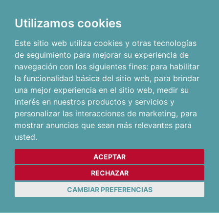
Utilizamos cookies
Este sitio web utiliza cookies y otras tecnologías
de seguimiento para mejorar su experiencia de
navegación con los siguientes fines:
para habilitar
la funcionalidad básica del sitio web
,
para brindar
una mejor experiencia en el sitio web
,
medir su
interés en nuestros productos y servicios y
personalizar las interacciones de marketing
,
para
mostrar anuncios que sean más relevantes para
usted
.
ACEPTAR
RECHAZAR
CAMBIAR PREFERENCIAS