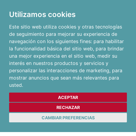
Utilizamos cookies
Este sitio web utiliza cookies y otras tecnologías
de seguimiento para mejorar su experiencia de
navegación con los siguientes fines:
para habilitar
la funcionalidad básica del sitio web
,
para brindar
una mejor experiencia en el sitio web
,
medir su
interés en nuestros productos y servicios y
personalizar las interacciones de marketing
,
para
mostrar anuncios que sean más relevantes para
usted
.
ACEPTAR
RECHAZAR
CAMBIAR PREFERENCIAS