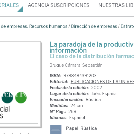
ORIALES
AGENCIA
SUSCRIPCIONES
NUESTRAS
LI
ón de empresas. Recursos humanos
/
Dirección de empresas
/
Estrat
La paradoja de la productiv
información
El caso de la distribución farma
Bruque Cámara, Sebastián
ISBN:
9788484391203
Editorial:
PUBLICACIONES DE LA UNIVE
Fecha de la edición:
2002
Lugar de la edición:
Jaén. España
Encuadernación:
Rústica
Medidas:
24 cm
Nº Pág.:
268
Idiomas:
Español
Papel: Rústica