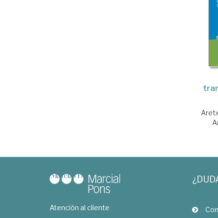
tra
Aretx
A
¿DUD
Atención al cliente
Com