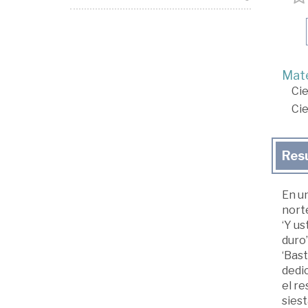
Mate
Cie
Cie
Res
En un
nort
‘Y us
duro’
‘Bast
dedic
el re
siest