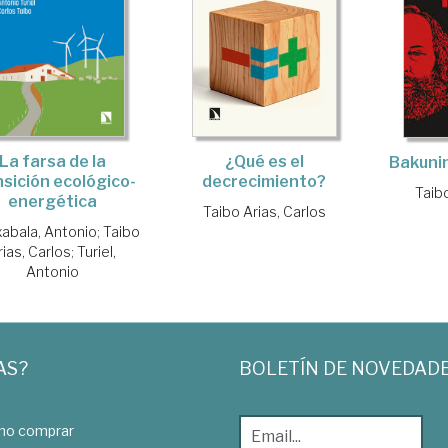
¿Qué es el
La farsa de la
Bakunin
decrecimiento?
nsición ecológico-
Taibo
energética
Taibo Arias, Carlos
abala, Antonio
;
Taibo
rias, Carlos
;
Turiel,
Antonio
AS?
BOLETÍN DE NOVEDAD
o comprar