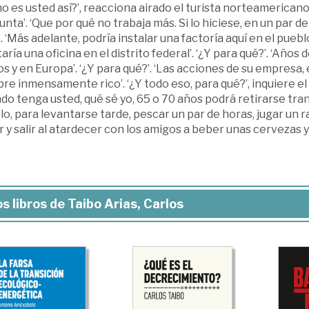
 es usted así?’, reacciona airado el turista norteamericano
nta’. ‘Que por qué no trabaja más. Si lo hiciese, en un par d
. ‘Más adelante, podría instalar una factoría aquí en el pueblo
ría una oficina en el distrito federal’. ‘¿Y para qué?’. ‘Año
s y en Europa’. ‘¿Y para qué?’. ‘Las acciones de su empresa, e
e inmensamente rico’. ‘¿Y todo eso, para qué?’, inquiere el 
do tenga usted, qué sé yo, 65 o 70 años podrá retirarse tran
o, para levantarse tarde, pescar un par de horas, jugar un ra
 y salir al atardecer con los amigos a beber unas cervezas y a
s libros de Taibo Arias, Carlos