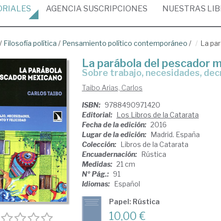
ORIALES
AGENCIA
SUSCRIPCIONES
NUESTRAS
LI
/
Filosofía política
/
Pensamiento político contemporáneo
/
La pa
La parábola del pescador 
sobre trabajo, necesidades, dec
Taibo Arias, Carlos
ISBN:
9788490971420
Editorial:
Los Libros de la Catarata
Fecha de la edición:
2016
Lugar de la edición:
Madrid. España
Colección:
Libros de la Catarata
Encuadernación:
Rústica
Medidas:
21 cm
Nº Pág.:
91
Idiomas:
Español
Papel: Rústica
10,00 €