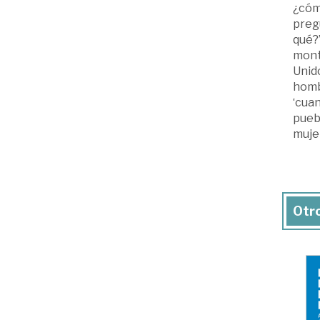
¿cómo
pregu
qué?’
monta
Unido
hombr
‘cuan
puebl
mujer
Otro