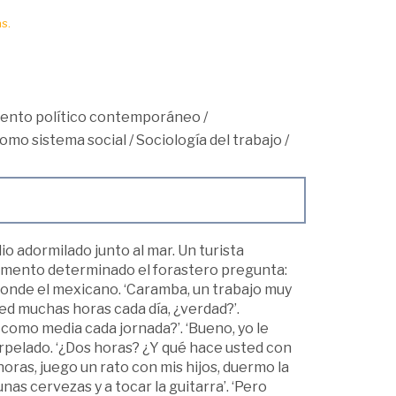
s.
ento político contemporáneo
/
como sistema social
/
Sociología del trabajo
/
o adormilado junto al mar. Un turista
omento determinado el forastero pregunta:
esponde el mexicano. ‘Caramba, un trabajo muy
ted muchas horas cada día, ¿verdad?’.
a como media cada jornada?’. ‘Bueno, yo le
nterpelado. ‘¿Dos horas? ¿Y qué hace usted con
horas, juego un rato con mis hijos, duermo la
nas cervezas y a tocar la guitarra’. ‘Pero