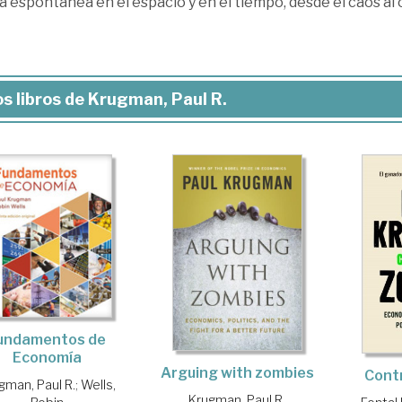
 espontánea en el espacio y en el tiempo, desde el caos al
s libros de Krugman, Paul R.
undamentos de
Economía
Arguing with zombies
Contr
gman, Paul R.
;
Wells,
Krugman, Paul R.