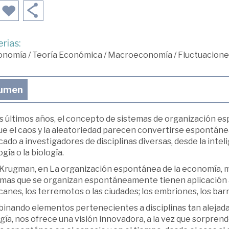
rias:
onomía
/
Teoría Económica
/
Macroeconomía
/
Fluctuaciones
umen
os últimos años, el concepto de sistemas de organización e
que el caos y la aleatoriedad parecen convertirse espontá
ado a investigadores de disciplinas diversas, desde la intelig
gía o la biología.
 Krugman, en La organización espontánea de la economía, 
emas que se organizan espontáneamente tienen aplicación a
anes, los terremotos o las ciudades; los embriones, los barr
nando elementos pertenecientes a disciplinas tan alejadas 
gía, nos ofrece una visión innovadora, a la vez que sorpre