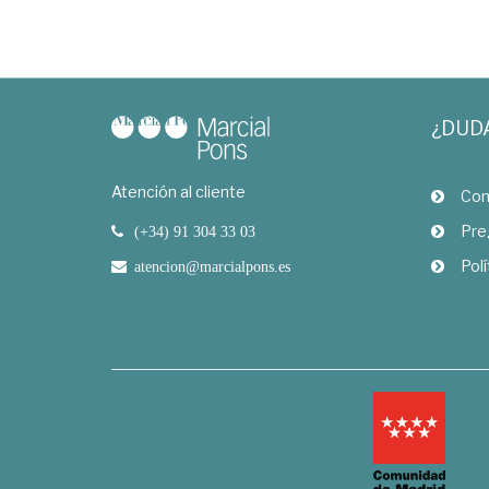
¿DUD
Atención al cliente
Com
Pre
(+34) 91 304 33 03
Polí
atencion@marcialpons.es