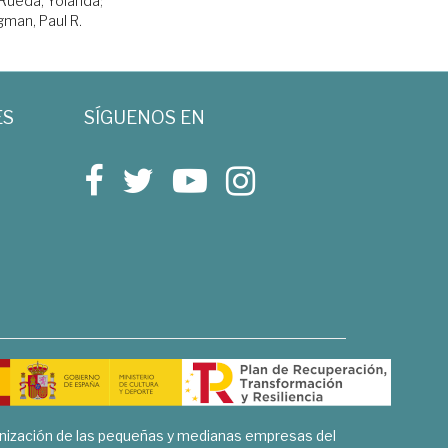
 Rueda, Yolanda
;
gman, Paul R.
ES
SÍGUENOS EN
rnización de las pequeñas y medianas empresas del