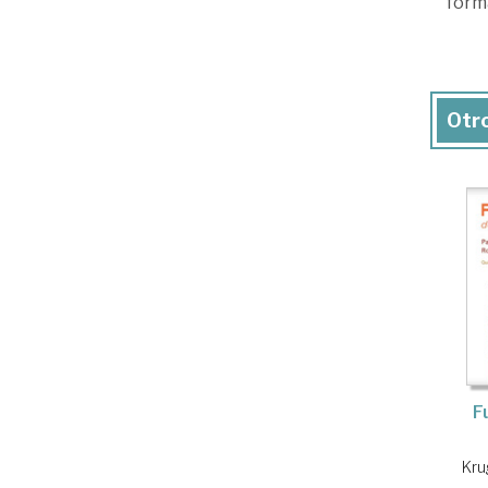
forma
Otro
F
Kru