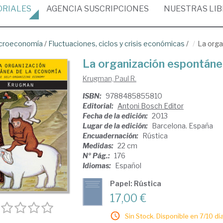
ORIALES
AGENCIA
SUSCRIPCIONES
NUESTRAS
LI
croeconomía
/
Fluctuaciones, ciclos y crisis económicas
/
La orga
La organización espontáne
Krugman, Paul R.
ISBN:
9788485855810
Editorial:
Antoni Bosch Editor
Fecha de la edición:
2013
Lugar de la edición:
Barcelona. España
Encuadernación:
Rústica
Medidas:
22 cm
Nº Pág.:
176
Idiomas:
Español
Papel: Rústica
17,00 €
Sin Stock. Disponible en 7/10 día