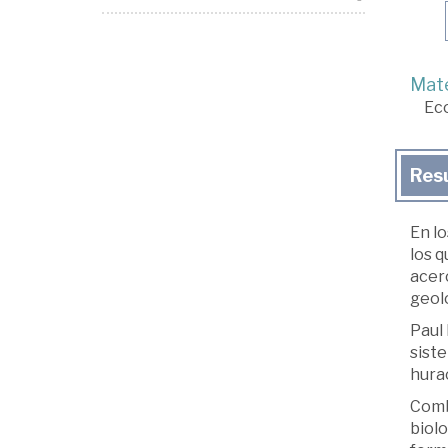
Mate
Ec
Res
En l
los 
acerc
geolo
Paul
sist
hurac
Combi
biolo