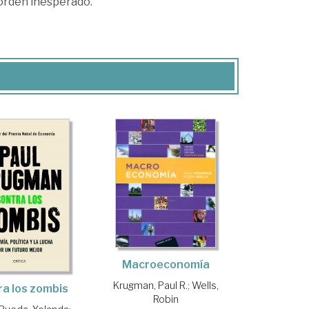
 orden inesperado.
Macroeconomía
Krugman, Paul R.
;
Wells,
a los zombis
Robin