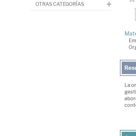
OTRAS CATEGORÍAS
Mate
Em
Org
Res
La or
gest
abord
conte