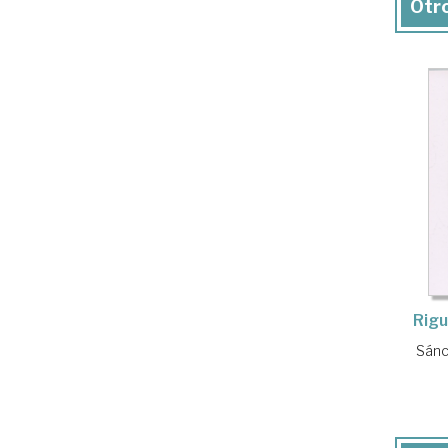
Otro
Rig
Sánc