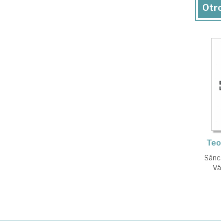
Otro
Teo
Sánc
Vá