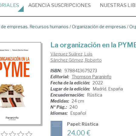
ORIALES
AGENCIA
SUSCRIPCIONES
NUESTRAS
LI
ón de empresas. Recursos humanos
/
Organización de empresas
/
Org
La organización en la PYM
Vázquez Suárez, Luis
Sánchez Gómez, Roberto
ISBN:
9788413679273
Editorial:
Thomson Paraninfo
Fecha de la edición:
2022
Lugar de la edición:
Madrid. España
Encuadernación:
Rústica
Medidas:
24 cm
Nº Pág.:
240
Idiomas:
Español
Papel: Rústica
24,00 €