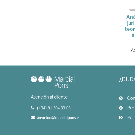
Aná
jur
teor
e
A
¿DUD
Atención al cliente
Com
Pre
(+34) 91 304 33 03
Polí
atencion@marcialpons.es