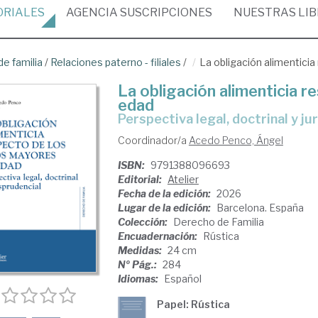
ORIALES
AGENCIA
SUSCRIPCIONES
NUESTRAS
LI
e familia
/
Relaciones paterno - filiales
/
La obligación alimentici
La obligación alimenticia r
edad
Perspectiva legal, doctrinal y j
Coordinador/a
Acedo Penco, Ángel
ISBN:
9791388096693
Editorial:
Atelier
Fecha de la edición:
2026
Lugar de la edición:
Barcelona. España
Colección:
Derecho de Familia
Encuadernación:
Rústica
Medidas:
24 cm
Nº Pág.:
284
Idiomas:
Español
Papel: Rústica