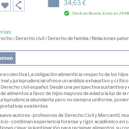
34,63 €
Stock en librería. Envío en 24/4
rias:
recho
/
Derecho civil
/
Derecho de familia
/
Relaciones patern
umen
ra colectiva La obligación alimenticia respecto de los hijo
inal y jurisprudencial ofrece un análisis exhaustivo y crític
 Derecho civil español. Desde una perspectiva sustantiva y e
 de alimentos a favor de hijos mayores de edad a la luz de la 
jurisprudencia abundante pero no siempre uniforme, poniend
pretativas existentes.
nueve autores -profesores de Derecho Civil y Mercantil, m
icio- combinan experiencia forense y rigor académico en ca
iones clave: la legitimación para reclamar alimentos, su c