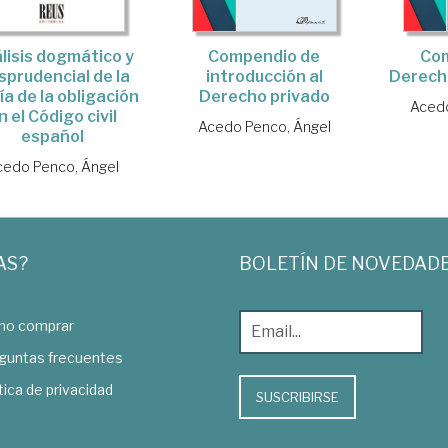
lisis dogmático y
Compendio de
Co
isprudencial de la
introducción al
Derech
ía de la obligación
Derecho privado
Acedo
n el Código civil
Acedo Penco, Ángel
español
cedo Penco, Ángel
AS?
BOLETÍN DE NOVEDAD
o comprar
guntas frecuentes
tica de privacidad
SUSCRIBIRSE