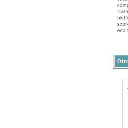
compa
trat
histó
sobre
econ
Otro