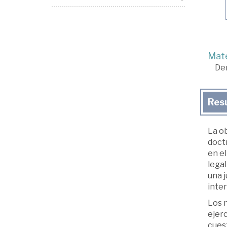
Mate
De
Res
La ob
doctr
en el
legal
una 
inter
Los 
ejerc
cuest