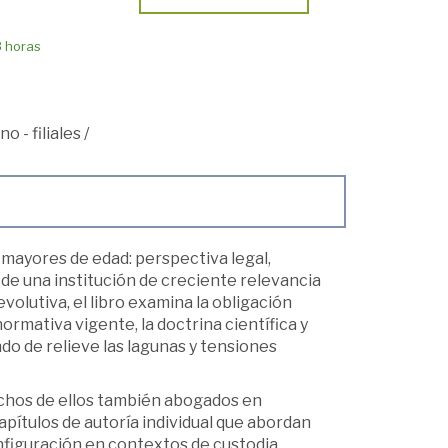
8 horas
o - filiales
/
s mayores de edad: perspectiva legal,
o de una institución de creciente relevancia
volutiva, el libro examina la obligación
normativa vigente, la doctrina científica y
o de relieve las lagunas y tensiones
uchos de ellos también abogados en
pítulos de autoría individual que abordan
onfiguración en contextos de custodia