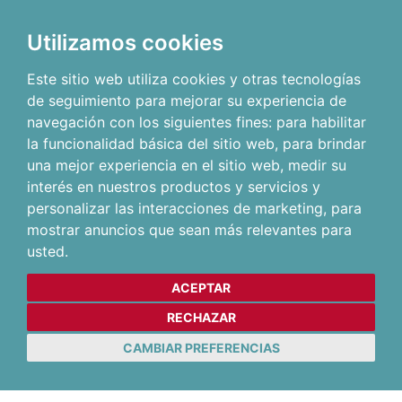
Utilizamos cookies
Este sitio web utiliza cookies y otras tecnologías
de seguimiento para mejorar su experiencia de
navegación con los siguientes fines:
para habilitar
la funcionalidad básica del sitio web
,
para brindar
una mejor experiencia en el sitio web
,
medir su
interés en nuestros productos y servicios y
personalizar las interacciones de marketing
,
para
mostrar anuncios que sean más relevantes para
usted
.
ACEPTAR
RECHAZAR
CAMBIAR PREFERENCIAS