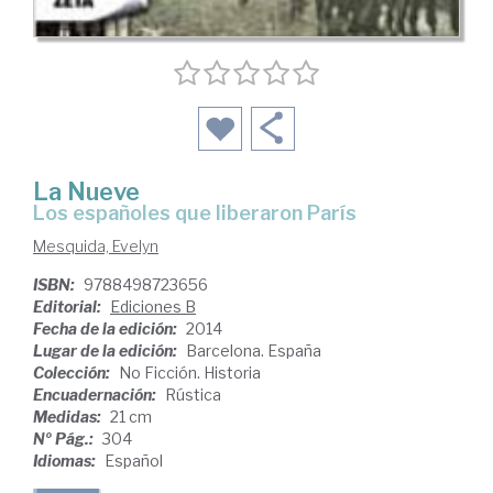
La Nueve
los españoles que liberaron París
Mesquida, Evelyn
ISBN:
9788498723656
Editorial:
Ediciones B
Fecha de la edición:
2014
Lugar de la edición:
Barcelona. España
Colección:
No Ficción. Historia
Encuadernación:
Rústica
Medidas:
21 cm
Nº Pág.:
304
Idiomas:
Español