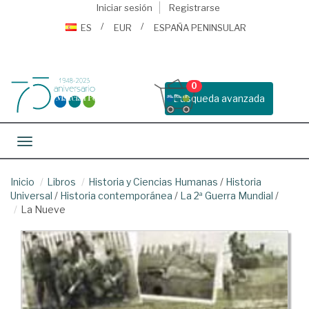
Iniciar sesión
Registrarse
ES
EUR
ESPAÑA PENINSULAR
0
Busqueda avanzada
Toggle navigation
Inicio
Libros
Historia y Ciencias Humanas
/
Historia
Universal
/
Historia contemporánea
/
La 2ª Guerra Mundial
/
La Nueve