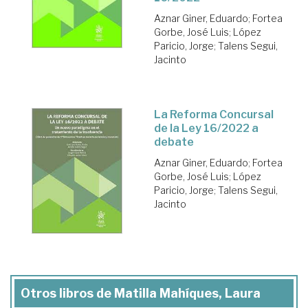
Aznar Giner, Eduardo
;
Fortea
Gorbe, José Luis
;
López
Paricio, Jorge
;
Talens Segui,
Jacinto
La Reforma Concursal
de la Ley 16/2022 a
debate
Aznar Giner, Eduardo
;
Fortea
Gorbe, José Luis
;
López
Paricio, Jorge
;
Talens Segui,
Jacinto
Otros libros de Matilla Mahíques, Laura