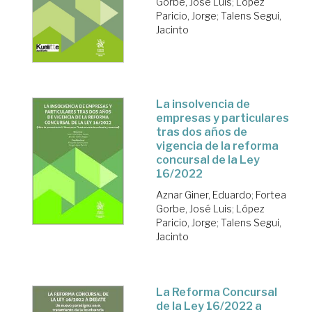
Gorbe, José Luis
;
López
Paricio, Jorge
;
Talens Segui,
Jacinto
La insolvencia de
empresas y particulares
tras dos años de
vigencia de la reforma
concursal de la Ley
16/2022
Aznar Giner, Eduardo
;
Fortea
Gorbe, José Luis
;
López
Paricio, Jorge
;
Talens Segui,
Jacinto
La Reforma Concursal
de la Ley 16/2022 a