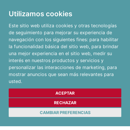
Utilizamos cookies
Este sitio web utiliza cookies y otras tecnologías
de seguimiento para mejorar su experiencia de
navegación con los siguientes fines:
para habilitar
la funcionalidad básica del sitio web
,
para brindar
una mejor experiencia en el sitio web
,
medir su
interés en nuestros productos y servicios y
personalizar las interacciones de marketing
,
para
mostrar anuncios que sean más relevantes para
usted
.
ACEPTAR
RECHAZAR
CAMBIAR PREFERENCIAS