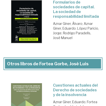
Formularios de
sociedades de capital.
La sociedad de
responsabilidad limitada
Aznar Giner, Álvaro
;
Aznar
Giner, Eduardo
;
López Paricio,
Jorge
;
Rodrigo Paradells,
José Manuel
Otros libros de Fortea Gorbe, José Luis
Cuestiones actuales del
Derecho de sociedades
y de la insolvencia
Aznar Giner, Eduardo
;
Fortea