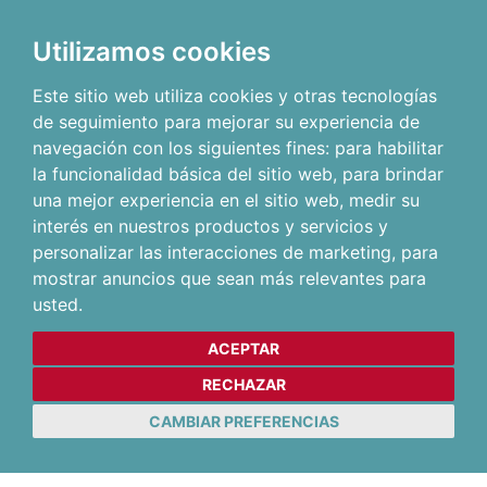
Utilizamos cookies
Este sitio web utiliza cookies y otras tecnologías
de seguimiento para mejorar su experiencia de
navegación con los siguientes fines:
para habilitar
la funcionalidad básica del sitio web
,
para brindar
una mejor experiencia en el sitio web
,
medir su
interés en nuestros productos y servicios y
personalizar las interacciones de marketing
,
para
mostrar anuncios que sean más relevantes para
usted
.
ACEPTAR
RECHAZAR
CAMBIAR PREFERENCIAS