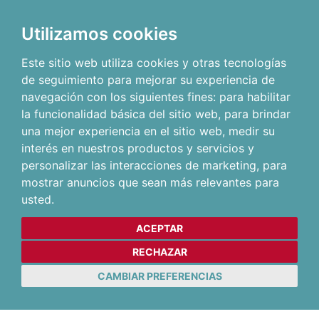
Utilizamos cookies
Este sitio web utiliza cookies y otras tecnologías
de seguimiento para mejorar su experiencia de
navegación con los siguientes fines:
para habilitar
la funcionalidad básica del sitio web
,
para brindar
una mejor experiencia en el sitio web
,
medir su
interés en nuestros productos y servicios y
personalizar las interacciones de marketing
,
para
mostrar anuncios que sean más relevantes para
usted
.
ACEPTAR
RECHAZAR
CAMBIAR PREFERENCIAS