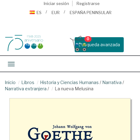
Iniciar sesión
Registrarse
ES
EUR
ESPAÑA PENINSULAR
0
Busqueda avanzada
Toggle navigation
Inicio
Libros
Historia y Ciencias Humanas
/
Narrativa
/
Narrativa extranjera
/
La nueva Melusina