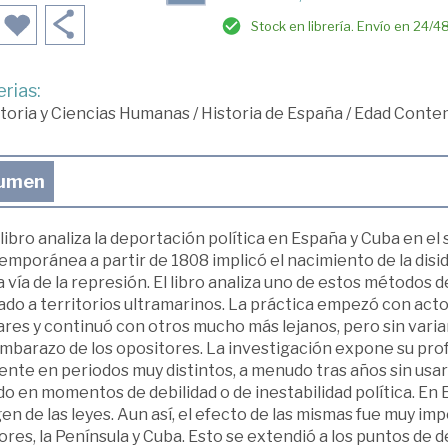
Stock en librería. Envío en 24/4
rias:
toria y Ciencias Humanas
/
Historia de España
/
Edad Conte
umen
libro analiza la deportación política en España y Cuba en el s
mporánea a partir de 1808 implicó el nacimiento de la diside
a vía de la represión. El libro analiza uno de estos métodos de
lado a territorios ultramarinos. La práctica empezó con act
res y continuó con otros mucho más lejanos, pero sin variar
mbarazo de los opositores. La investigación expone su profu
ente en periodos muy distintos, a menudo tras años sin usarse
o en momentos de debilidad o de inestabilidad política. En 
n de las leyes. Aun así, el efecto de las mismas fue muy im
res, la Península y Cuba. Esto se extendió a los puntos de 