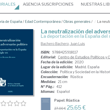
ORIALES
AGENCIA
SUSCRIPCIONES
NUESTRAS
LI
oria de España
/
Edad Contemporánea
/
Obras generales
/
La neutr
La neutralización del advers
La deportación en la España del 
Bachero Bachero, Juan Luis
ISBN:
9788425918117
Editorial:
Centro de Estudios Políticos y 
Fecha de la edición:
2020
Lugar de la edición:
Madrid. España
Colección:
Política y Sociedad en la Histo
Encuadernación:
Rústica
Medidas:
21 cm
Nº Pág.:
412
Idiomas:
Español
Papel: Rústica
25,65 €
27,00 €