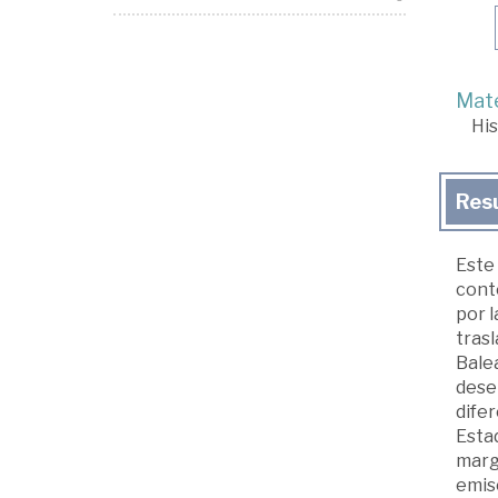
Mate
His
Res
Este 
conte
por l
tras
Balea
dese
difer
Estad
marge
emiso