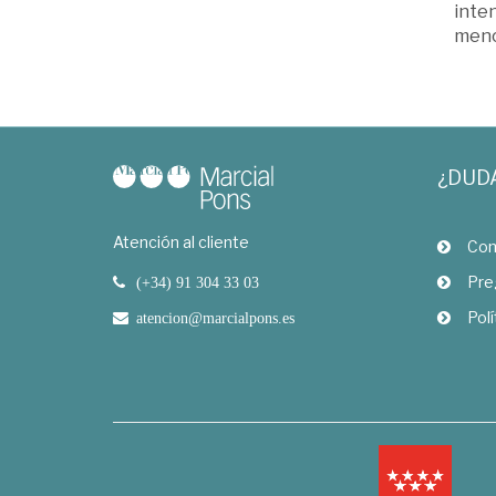
inten
meno
¿DUD
Atención al cliente
Com
Pre
(+34) 91 304 33 03
Polí
atencion@marcialpons.es