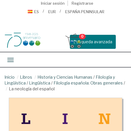
Iniciar sesión
Registrarse
ES
EUR
ESPAÑA PENINSULAR
0
Busqueda avanzada
Toggle navigation
Inicio
Libros
Historia y Ciencias Humanas
/
Filología y
Lingüística
/
Lingüística
/
Filología española: Obras generales
/
La neología del español