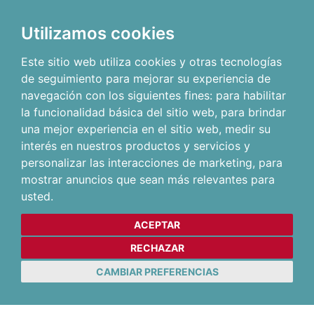
Utilizamos cookies
Este sitio web utiliza cookies y otras tecnologías
de seguimiento para mejorar su experiencia de
navegación con los siguientes fines:
para habilitar
la funcionalidad básica del sitio web
,
para brindar
una mejor experiencia en el sitio web
,
medir su
interés en nuestros productos y servicios y
personalizar las interacciones de marketing
,
para
mostrar anuncios que sean más relevantes para
usted
.
ACEPTAR
RECHAZAR
CAMBIAR PREFERENCIAS