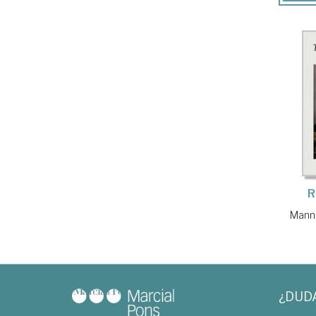
R
Mann
¿DUD