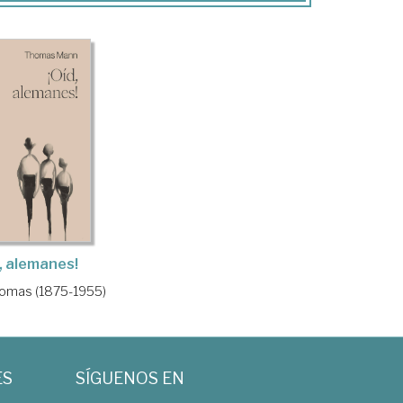
d, alemanes!
omas (1875-1955)
ES
SÍGUENOS EN