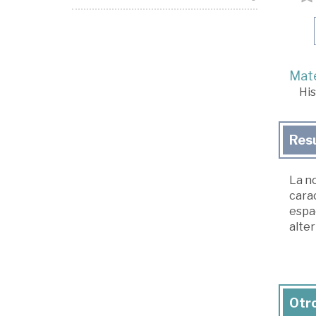
Mate
His
Res
La n
carac
espac
alter
Otro