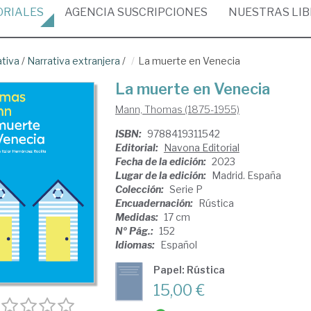
ORIALES
AGENCIA
SUSCRIPCIONES
NUESTRAS
LI
ativa
/
Narrativa extranjera
/
La muerte en Venecia
La muerte en Venecia
Mann, Thomas (1875-1955)
ISBN:
9788419311542
Editorial:
Navona Editorial
Fecha de la edición:
2023
Lugar de la edición:
Madrid. España
Colección:
Serie P
Encuadernación:
Rústica
Medidas:
17 cm
Nº Pág.:
152
Idiomas:
Español
Papel: Rústica
15,00 €