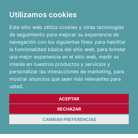
Utilizamos cookies
Este sitio web utiliza cookies y otras tecnologías
de seguimiento para mejorar su experiencia de
navegación con los siguientes fines:
para habilitar
la funcionalidad básica del sitio web
,
para brindar
una mejor experiencia en el sitio web
,
medir su
interés en nuestros productos y servicios y
personalizar las interacciones de marketing
,
para
mostrar anuncios que sean más relevantes para
usted
.
ACEPTAR
RECHAZAR
CAMBIAR PREFERENCIAS