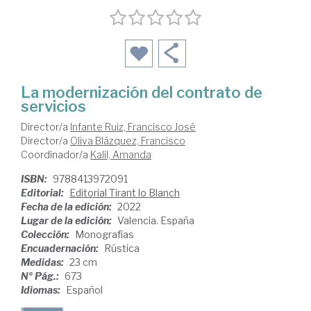
La modernización del contrato de
servicios
Director/a
Infante Ruiz, Francisco José
Director/a
Oliva Blázquez, Francisco
Coordinador/a
Kalil, Amanda
ISBN:
9788413972091
Editorial:
Editorial Tirant lo Blanch
Fecha de la edición:
2022
Lugar de la edición:
Valencia. España
Colección:
Monografías
Encuadernación:
Rústica
Medidas:
23 cm
Nº Pág.:
673
Idiomas:
Español