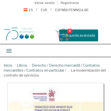
Iniciar sesión
Registrarse
ES
EUR
ESPAÑA PENINSULAR
0
Busqueda avanzada
Toggle navigation
Inicio
Libros
Derecho
/
Derecho mercantil
/
Contratos
mercantiles
/
Contratos en particular
/
La modernización del
contrato de servicios