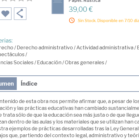
Papel: Rústica
39,00 €
Sin Stock. Disponible en 7/10 día
rias:
recho
/
Derecho administrativo
/
Actividad administrativa
/
pectáculos
/
ncias Sociales
/
Educación
/
Obras generales
/
umen
Índice
ntenido de esta obra nos permite afirmar que, a pesar de lo
ción y las prácticas educativas han cambiado sustancialmen
 trata sólo de que la educación sea más justa o de que llegue
zan dentro de las aulas y los materiales que se utilizan ha
tra ejemplos de prácticas desarrolladas tras la Ley Genera
jos que, partiendo del contexto legal, administrativo y teóric