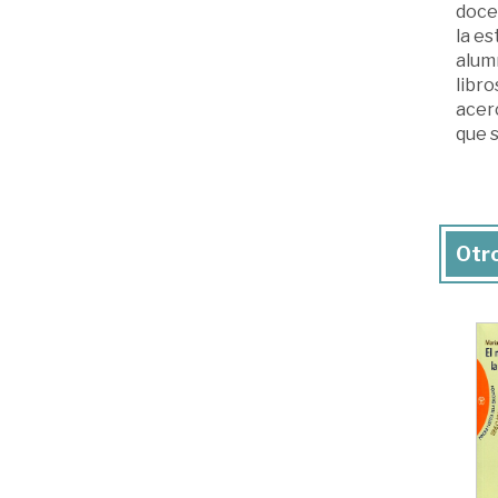
docen
la es
alumn
libro
acerc
que s
Otro