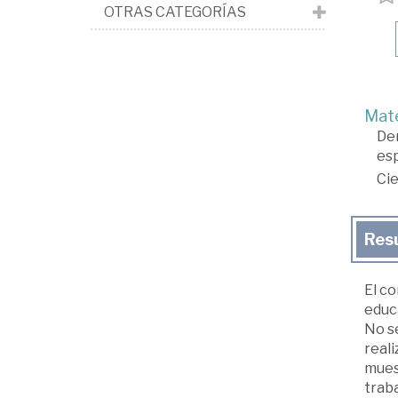
OTRAS CATEGORÍAS
Mate
De
es
Cie
Res
El co
educa
No se
reali
mues
traba