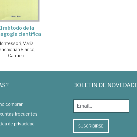
El método de la
agogía científica
ontessori, María
;
anchidrián Blanco,
Carmen
AS?
BOLETÍN DE NOVEDAD
o comprar
guntas frecuentes
tica de privacidad
SUSCRIBIRSE