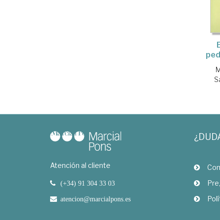
ped
M
S
¿DUD
Atención al cliente
Com
Pre
(+34) 91 304 33 03
Polí
atencion@marcialpons.es