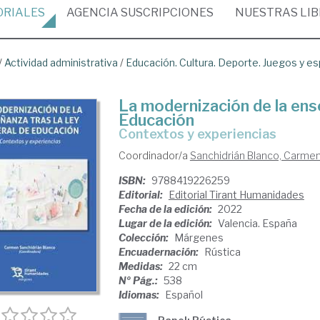
ORIALES
AGENCIA
SUSCRIPCIONES
NUESTRAS
LI
/
Actividad administrativa
/
Educación. Cultura. Deporte. Juegos y e
La modernización de la ens
Educación
contextos y experiencias
Coordinador/a
Sanchidrián Blanco, Carme
ISBN:
9788419226259
Editorial:
Editorial Tirant Humanidades
Fecha de la edición:
2022
Lugar de la edición:
Valencia. España
Colección:
Márgenes
Encuadernación:
Rústica
Medidas:
22 cm
Nº Pág.:
538
Idiomas:
Español