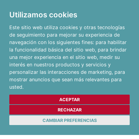
Utilizamos cookies
Este sitio web utiliza cookies y otras tecnologías
de seguimiento para mejorar su experiencia de
navegación con los siguientes fines:
para habilitar
la funcionalidad básica del sitio web
,
para brindar
una mejor experiencia en el sitio web
,
medir su
interés en nuestros productos y servicios y
personalizar las interacciones de marketing
,
para
mostrar anuncios que sean más relevantes para
usted
.
ACEPTAR
RECHAZAR
CAMBIAR PREFERENCIAS