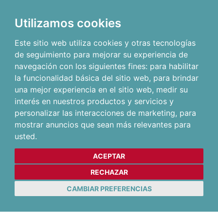
Utilizamos cookies
Este sitio web utiliza cookies y otras tecnologías
de seguimiento para mejorar su experiencia de
navegación con los siguientes fines:
para habilitar
la funcionalidad básica del sitio web
,
para brindar
una mejor experiencia en el sitio web
,
medir su
interés en nuestros productos y servicios y
personalizar las interacciones de marketing
,
para
mostrar anuncios que sean más relevantes para
usted
.
ACEPTAR
RECHAZAR
CAMBIAR PREFERENCIAS