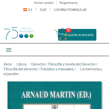
Iniciar sesión
Registrarse
ES
EUR
ESPAÑA PENINSULAR
0
Busqueda avanzada
Toggle navigation
Inicio
Libros
Derecho
/
Filosofía y teoría del Derecho
/
Filosofía del derecho
/
Tratados y manuales
/
La memoria y
el perdón