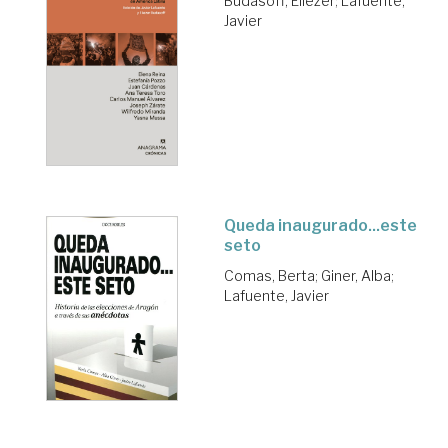
Budasoff, Eliezer
;
Lafuente,
Javier
Queda inaugurado...este
seto
Comas, Berta
;
Giner, Alba
;
Lafuente, Javier