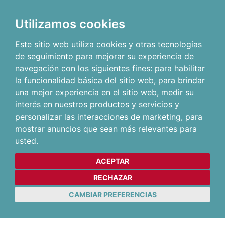
Utilizamos cookies
Este sitio web utiliza cookies y otras tecnologías
de seguimiento para mejorar su experiencia de
navegación con los siguientes fines:
para habilitar
la funcionalidad básica del sitio web
,
para brindar
una mejor experiencia en el sitio web
,
medir su
interés en nuestros productos y servicios y
personalizar las interacciones de marketing
,
para
mostrar anuncios que sean más relevantes para
usted
.
ACEPTAR
RECHAZAR
CAMBIAR PREFERENCIAS