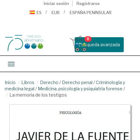
Iniciar sesión
Registrarse
ES
EUR
ESPAÑA PENINSULAR
0
Busqueda avanzada
Toggle navigation
Inicio
Libros
Derecho
/
Derecho penal
/
Criminología y
medicina legal
/
Medicina, psicología y psiquiatría forense
/
La memoria de los testigos