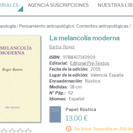
ORIALES
AGENCIA
SUSCRIPCIONES
NUESTRAS
LI
opología
/
Pensamiento antropológico. Corrientes antropológicas
/
La melancolía moderna
Bartra, Roger
ISBN:
9788417143909
Editorial:
Editorial Pre-Textos
Fecha de la edición:
2019
Lugar de la edición:
Valencia. España
Encuadernación:
Rústica
Medidas:
18 cm
Nº Pág.:
92
Idiomas:
Español
Papel: Rústica
13,00 €
Sin Stock. Disponible en 7/10 día