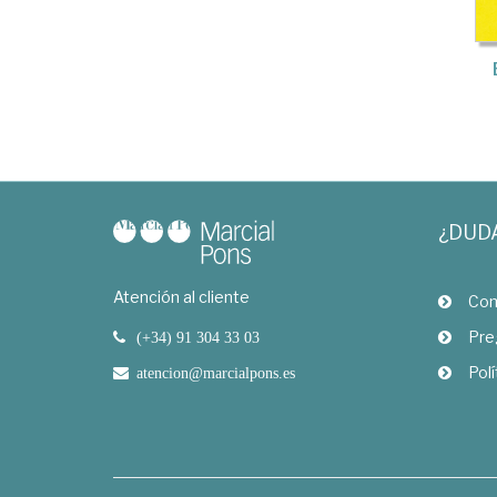
¿DUD
Atención al cliente
Com
Pre
(+34) 91 304 33 03
Polí
atencion@marcialpons.es