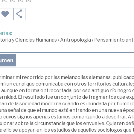
rias:
toria y Ciencias Humanas
/
Antropología
/
Pensamiento antr
umen
rminar mi recorrido por las melancolías alemanas, publicado 
mí un canal que comunicaba con otros territorios culturales.
, aunque en forma entrecortada, por ese antiguo río negro qu
rnidad. El resultado fue un conjunto de fragmentos que exp
an de la sociedad moderna cuando es inundada por humores 
una señal de que el mundo está entrando en una nueva époc
o cuyos signos apenas estamos comenzando a descifrar. A lo
xionar sobre la circunstancia que los envuelve. Quieren def
a ello se apoyan en los estudios de aquellos sociólogos que