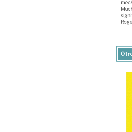
mecán
Mucho
sign
Roge
Otro