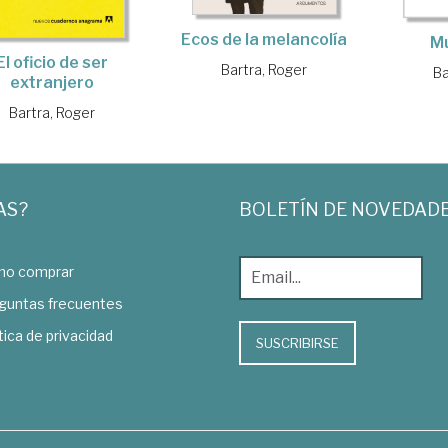
Ecos de la melancolía
M
El oficio de ser
Bartra, Roger
Ba
extranjero
Bartra, Roger
AS?
BOLETÍN DE NOVEDAD
o comprar
guntas frecuentes
tica de privacidad
SUSCRIBIRSE