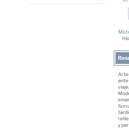
Mate
His
Res
Al te
ante 
viaje
Mode
eman
Son 
tardí
refle
y par