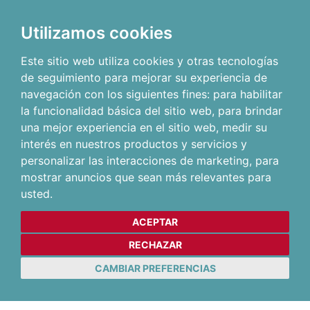
Utilizamos cookies
Este sitio web utiliza cookies y otras tecnologías
de seguimiento para mejorar su experiencia de
navegación con los siguientes fines:
para habilitar
la funcionalidad básica del sitio web
,
para brindar
una mejor experiencia en el sitio web
,
medir su
interés en nuestros productos y servicios y
personalizar las interacciones de marketing
,
para
mostrar anuncios que sean más relevantes para
usted
.
ACEPTAR
RECHAZAR
CAMBIAR PREFERENCIAS