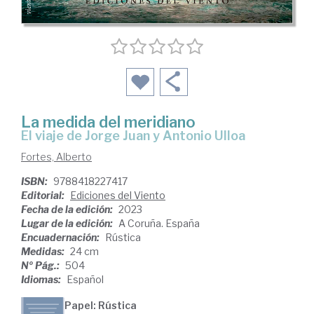
La medida del meridiano
El viaje de Jorge Juan y Antonio Ulloa
Fortes, Alberto
ISBN:
9788418227417
Editorial:
Ediciones del Viento
Fecha de la edición:
2023
Lugar de la edición:
A Coruña. España
Encuadernación:
Rústica
Medidas:
24 cm
Nº Pág.:
504
Idiomas:
Español
Papel: Rústica