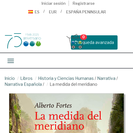
Iniciar sesión
Registrarse
ES
EUR
ESPAÑA PENINSULAR
0
Busqueda avanzada
Toggle navigation
Inicio
Libros
Historia y Ciencias Humanas
/
Narrativa
/
Narrativa Española
/
La medida del meridiano