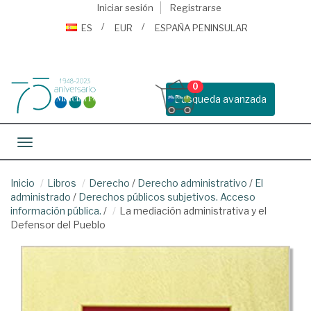
Iniciar sesión
Registrarse
ES
EUR
ESPAÑA PENINSULAR
0
Busqueda avanzada
Toggle navigation
Inicio
Libros
Derecho
/
Derecho administrativo
/
El
administrado
/
Derechos públicos subjetivos. Acceso
información pública.
/
La mediación administrativa y el
Defensor del Pueblo