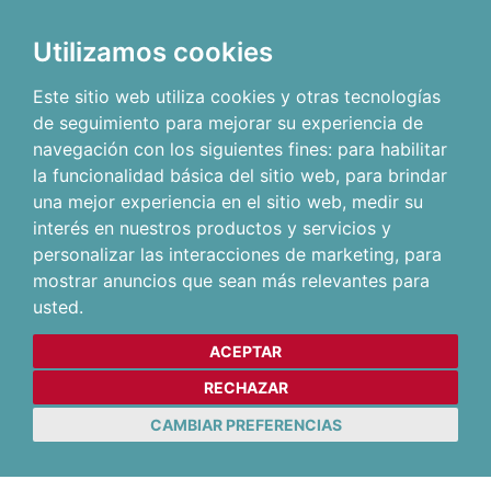
Utilizamos cookies
Este sitio web utiliza cookies y otras tecnologías
de seguimiento para mejorar su experiencia de
navegación con los siguientes fines:
para habilitar
la funcionalidad básica del sitio web
,
para brindar
una mejor experiencia en el sitio web
,
medir su
interés en nuestros productos y servicios y
personalizar las interacciones de marketing
,
para
mostrar anuncios que sean más relevantes para
usted
.
ACEPTAR
RECHAZAR
CAMBIAR PREFERENCIAS