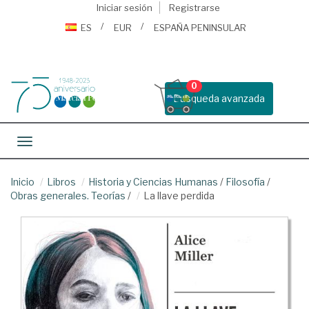
Iniciar sesión
Registrarse
ES
EUR
ESPAÑA PENINSULAR
0
Busqueda avanzada
Toggle navigation
Inicio
Libros
Historia y Ciencias Humanas
/
Filosofía
/
Obras generales. Teorías
/
La llave perdida