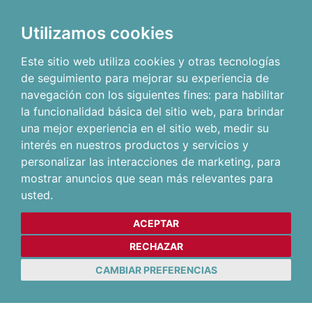
Utilizamos cookies
Este sitio web utiliza cookies y otras tecnologías
de seguimiento para mejorar su experiencia de
navegación con los siguientes fines:
para habilitar
la funcionalidad básica del sitio web
,
para brindar
una mejor experiencia en el sitio web
,
medir su
interés en nuestros productos y servicios y
personalizar las interacciones de marketing
,
para
mostrar anuncios que sean más relevantes para
usted
.
ACEPTAR
RECHAZAR
CAMBIAR PREFERENCIAS