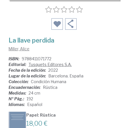
La llave perdida
Miller, Alice
ISBN:
9788411071772
Editorial:
Tusquets Editores S.A.
Fecha de la edición:
2022
Lugar de la edición:
Barcelona. España
Colección:
Condición Humana
Encuadernación:
Rústica
Medidas:
24 cm
Nº Pág.:
192
Idiomas:
Español
Papel: Rústica
18,00 €