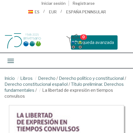
Iniciar sesión
Registrarse
ES
EUR
ESPAÑA PENINSULAR
0
Busqueda avanzada
Toggle navigation
Inicio
Libros
Derecho
/
Derecho político y constitucional
/
Derecho constitucional español
/
Título preliminar. Derechos
fundamentales
/
La libertad de expresión en tiempos
convulsos