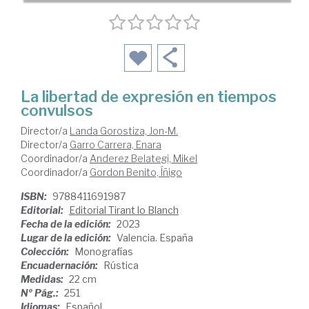
La libertad de expresión en tiempos
convulsos
Director/a
Landa Gorostiza, Jon-M.
Director/a
Garro Carrera, Enara
Coordinador/a
Anderez Belategi, Mikel
Coordinador/a
Gordon Benito, Íñigo
ISBN:
9788411691987
Editorial:
Editorial Tirant lo Blanch
Fecha de la edición:
2023
Lugar de la edición:
Valencia. España
Colección:
Monografías
Encuadernación:
Rústica
Medidas:
22 cm
Nº Pág.:
251
Idiomas:
Español