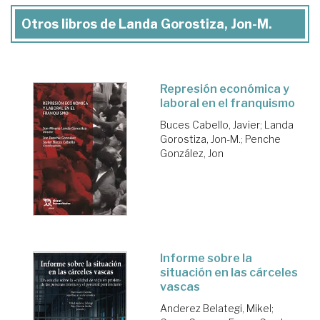
Otros libros de Landa Gorostiza, Jon-M.
Represión económica y
laboral en el franquismo
Buces Cabello, Javier
;
Landa
Gorostiza, Jon-M.
;
Penche
González, Jon
Informe sobre la
situación en las cárceles
vascas
Anderez Belategi, Mikel
;