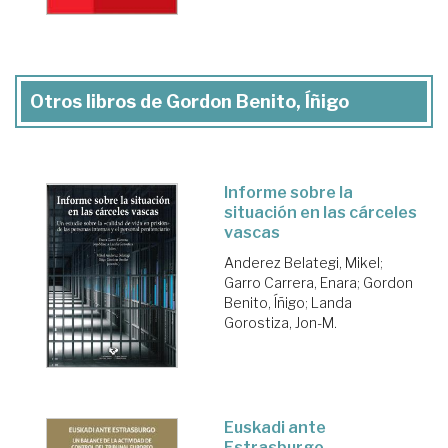
Otros libros de Gordon Benito, Íñigo
Informe sobre la
situación en las cárceles
vascas
Anderez Belategi, Mikel
;
Garro Carrera, Enara
;
Gordon
Benito, Íñigo
;
Landa
Gorostiza, Jon-M.
Euskadi ante
Estrasburgo