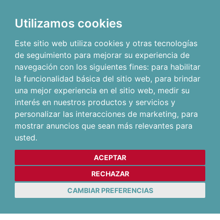
Utilizamos cookies
Este sitio web utiliza cookies y otras tecnologías
de seguimiento para mejorar su experiencia de
navegación con los siguientes fines:
para habilitar
la funcionalidad básica del sitio web
,
para brindar
una mejor experiencia en el sitio web
,
medir su
interés en nuestros productos y servicios y
personalizar las interacciones de marketing
,
para
mostrar anuncios que sean más relevantes para
usted
.
ACEPTAR
RECHAZAR
CAMBIAR PREFERENCIAS