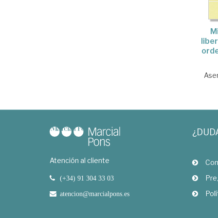
M
libe
orde
Asen
¿DUD
Atención al cliente
Com
Pre
(+34) 91 304 33 03
Polí
atencion@marcialpons.es