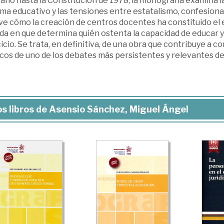
ano hasta la Constitución de 1978, la monografía examina l
ma educativo y las tensiones entre estatalismo, confesional
ve cómo la creación de centros docentes ha constituido el ej
a en que determina quién ostenta la capacidad de educar y c
icio. Se trata, en definitiva, de una obra que contribuye a
icos de uno de los debates más persistentes y relevantes d
s libros de Asensio Sánchez, Miguel Ángel