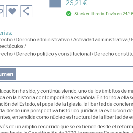
26,21 €
Stock en librería. Envío en 24/4
rias:
recho
/
Derecho administrativo
/
Actividad administrativa
/
pectáculos
/
recho
/
Derecho político y constitucional
/
Derecho constitu
umen
ucación ha sido, y continúa siendo, uno de los ámbitos de may
ica en la historia contemporánea española. En torno a ella 
nción del Estado, el papel de la Iglesia, la libertad de concie
a, desde una perspectiva histórico-jurídica, la evolución de
ntes, entendida como núcleo estructural de la libertad de 
vés de un amplio recorrido que se extiende desde el reform