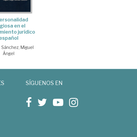
ersonalidad
igiosa en el
iento jurídico
español
 Sánchez, Miguel
Ángel
ES
SÍGUENOS EN