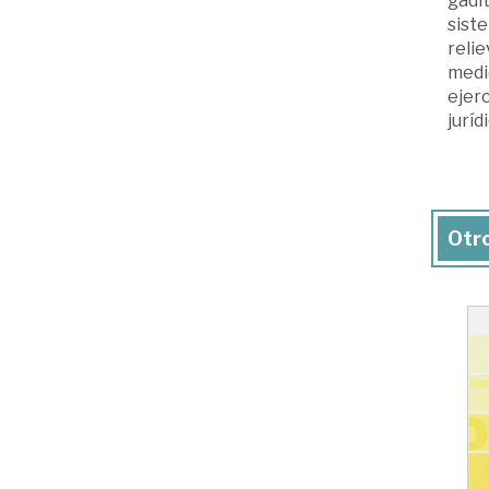
gadit
siste
relie
medid
ejerc
juríd
Otro