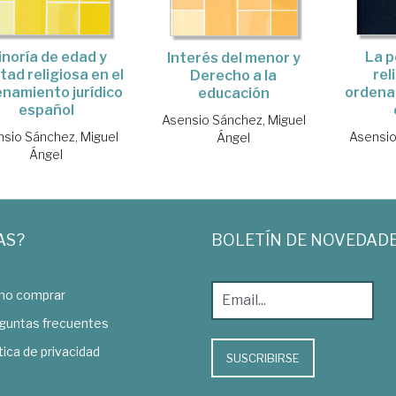
La p
inoría de edad y
Interés del menor y
rel
rtad religiosa en el
Derecho a la
ordenam
namiento jurídico
educación
español
Asensio Sánchez, Miguel
Asensio
sio Sánchez, Miguel
Ángel
Ángel
AS?
BOLETÍN DE NOVEDAD
o comprar
guntas frecuentes
tica de privacidad
SUSCRIBIRSE