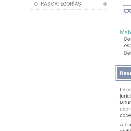
OTRAS CATEGORÍAS
Mate
De
es
De
Res
La ed
juríd
la fu
abord
doce
A tra