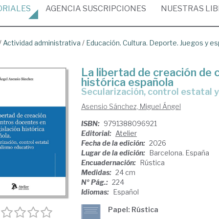
ORIALES
AGENCIA
SUSCRIPCIONES
NUESTRAS
LI
/
Actividad administrativa
/
Educación. Cultura. Deporte. Juegos y e
La libertad de creación de 
histórica española
Secularización, control estatal
Asensio Sánchez, Miguel Ángel
ISBN:
9791388096921
Editorial:
Atelier
Fecha de la edición:
2026
Lugar de la edición:
Barcelona. España
Encuadernación:
Rústica
Medidas:
24 cm
Nº Pág.:
224
Idiomas:
Español
Papel: Rústica