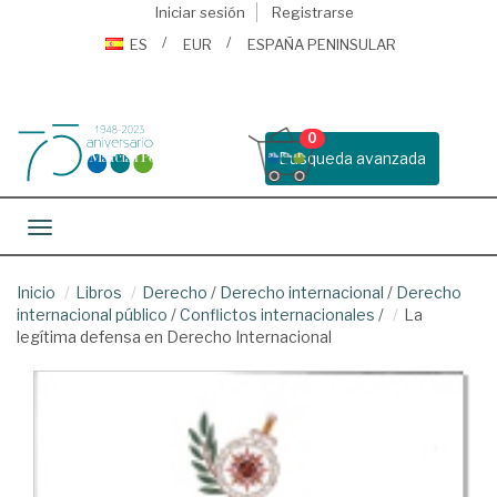
Iniciar sesión
Registrarse
ES
EUR
ESPAÑA PENINSULAR
0
Busqueda avanzada
Toggle navigation
Inicio
Libros
Derecho
/
Derecho internacional
/
Derecho
internacional público
/
Conflictos internacionales
/
La
legítima defensa en Derecho Internacional