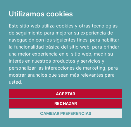
Utilizamos cookies
Este sitio web utiliza cookies y otras tecnologías
de seguimiento para mejorar su experiencia de
navegación con los siguientes fines:
para habilitar
la funcionalidad básica del sitio web
,
para brindar
una mejor experiencia en el sitio web
,
medir su
interés en nuestros productos y servicios y
personalizar las interacciones de marketing
,
para
mostrar anuncios que sean más relevantes para
usted
.
ACEPTAR
RECHAZAR
CAMBIAR PREFERENCIAS