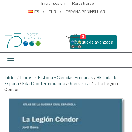
Iniciar sesión
Registrarse
ES
EUR
ESPAÑA PENINSULAR
0
Busqueda avanzada
Toggle navigation
Inicio
Libros
Historia y Ciencias Humanas
/
Historia de
España
/
Edad Contemporánea
/
Guerra Civil
/
La Legión
Cóndor