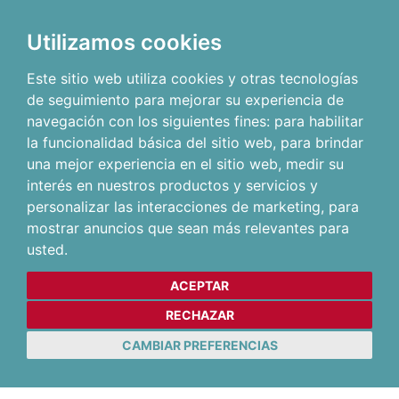
Utilizamos cookies
Este sitio web utiliza cookies y otras tecnologías
de seguimiento para mejorar su experiencia de
navegación con los siguientes fines:
para habilitar
la funcionalidad básica del sitio web
,
para brindar
una mejor experiencia en el sitio web
,
medir su
interés en nuestros productos y servicios y
personalizar las interacciones de marketing
,
para
mostrar anuncios que sean más relevantes para
usted
.
ACEPTAR
RECHAZAR
CAMBIAR PREFERENCIAS