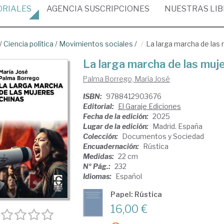
ORIALES
AGENCIA
SUSCRIPCIONES
NUESTRAS
LI
/
Ciencia política
/
Movimientos sociales
/
La larga marcha de las
La larga marcha de las muj
Palma Borrego, María José
ISBN:
9788412903676
Editorial:
El Garaje Ediciones
Fecha de la edición:
2025
Lugar de la edición:
Madrid. España
Colección:
Documentos y Sociedad
Encuadernación:
Rústica
Medidas:
22 cm
Nº Pág.:
232
Idiomas:
Español
Papel: Rústica
16,00 €