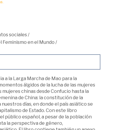
s.
tos sociales
/
 el Feminismo en el Mundo
/
ia a la Larga Marcha de Mao para la
 momentos álgidos de la lucha de las mujeres
las mujeres chinas desde Confucio hasta la
emenina de China: la constitución de la
a nuestros días, en donde el país asiático se
pitalismo de Estado. Con este libro
l público español, a pesar de la población
ta la perspectiva de género,
asiático. El libro contiene también un anexo