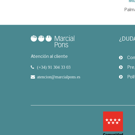
Mu
Palm
¿DUD
Atención al cliente
Com
Pre
(+34) 91 304 33 03
Polí
atencion@marcialpons.es