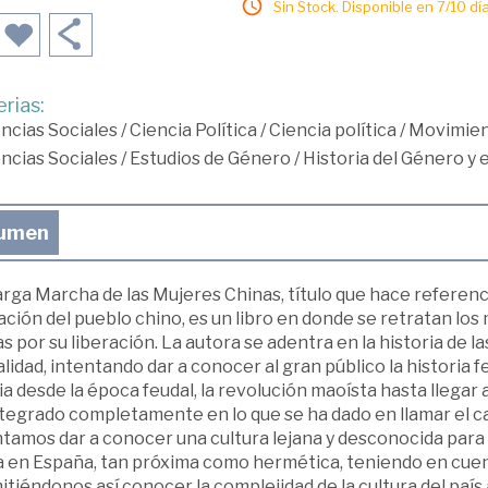
Sin Stock. Disponible en 7/10 día
rias:
ncias Sociales
/
Ciencia Política
/
Ciencia política
/
Movimien
ncias Sociales
/
Estudios de Género
/
Historia del Género y
umen
rga Marcha de las Mujeres Chinas, título que hace referenc
ación del pueblo chino, es un libro en donde se retratan los
s por su liberación. La autora se adentra en la historia de 
lidad, intentando dar a conocer al gran público la historia f
ia desde la época feudal, la revolución maoísta hasta llegar 
tegrado completamente en lo que se ha dado en llamar el ca
tamos dar a conocer una cultura lejana y desconocida para e
a en España, tan próxima como hermética, teniendo en cuen
tiéndonos así conocer la complejidad de la cultura del país 