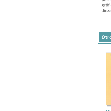
gráfi
dina
Otro