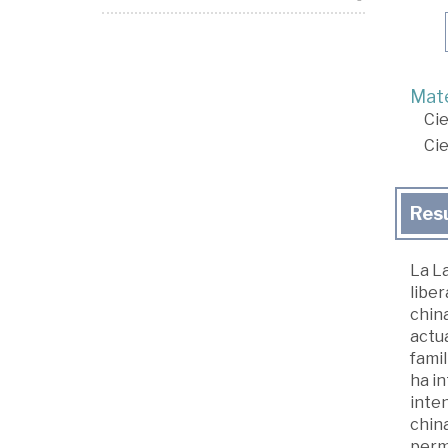
Mate
Cie
Cie
Res
La La
liber
china
actua
famil
ha in
inten
chin
permi