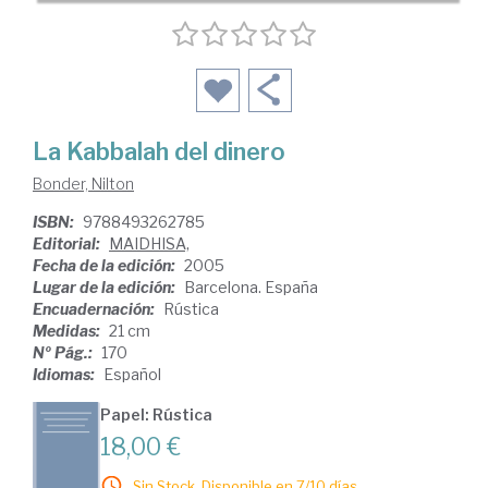
La Kabbalah del dinero
Bonder, Nilton
ISBN:
9788493262785
Editorial:
MAIDHISA,
Fecha de la edición:
2005
Lugar de la edición:
Barcelona. España
Encuadernación:
Rústica
Medidas:
21 cm
Nº Pág.:
170
Idiomas:
Español
Papel: Rústica
18,00 €
Sin Stock. Disponible en 7/10 días.