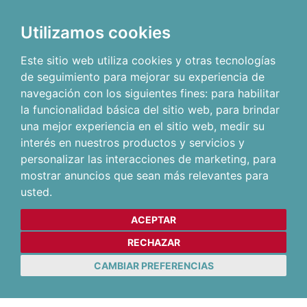
Utilizamos cookies
Este sitio web utiliza cookies y otras tecnologías
de seguimiento para mejorar su experiencia de
navegación con los siguientes fines:
para habilitar
la funcionalidad básica del sitio web
,
para brindar
una mejor experiencia en el sitio web
,
medir su
interés en nuestros productos y servicios y
personalizar las interacciones de marketing
,
para
mostrar anuncios que sean más relevantes para
usted
.
ACEPTAR
RECHAZAR
CAMBIAR PREFERENCIAS