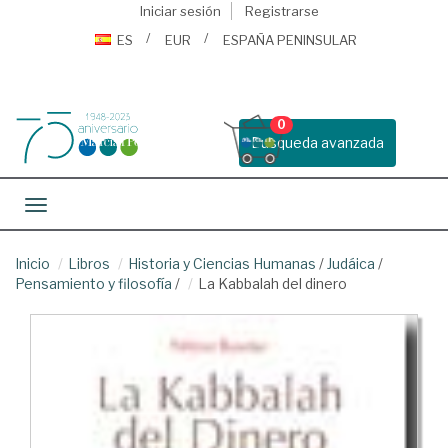
Iniciar sesión
Registrarse
ES
EUR
ESPAÑA PENINSULAR
0
Busqueda avanzada
Toggle navigation
Inicio
Libros
Historia y Ciencias Humanas
/
Judáica
/
Pensamiento y filosofía
/
La Kabbalah del dinero