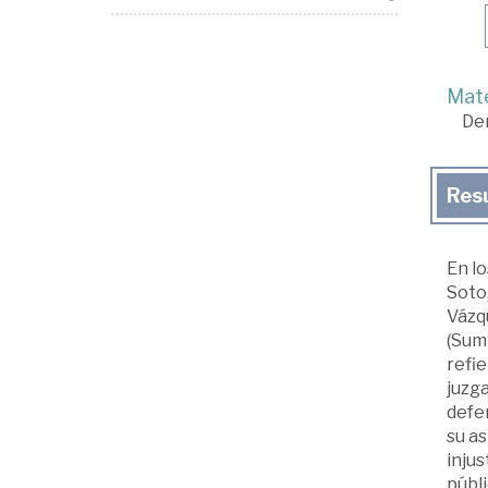
Mate
De
Res
En lo
Soto
Vázqu
(Summ
refie
juzga
defen
su as
injus
públi