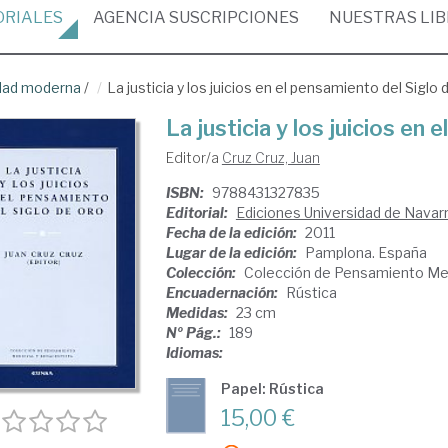
ORIALES
AGENCIA
SUSCRIPCIONES
NUESTRAS
LI
dad moderna
/
La justicia y los juicios en el pensamiento del Siglo
La justicia y los juicios en
Editor/a
Cruz Cruz, Juan
ISBN:
9788431327835
Editorial:
Ediciones Universidad de Navar
Fecha de la edición:
2011
Lugar de la edición:
Pamplona. España
Colección:
Colección de Pensamiento Med
Encuadernación:
Rústica
Medidas:
23 cm
Nº Pág.:
189
Idiomas:
Papel: Rústica
15,00 €