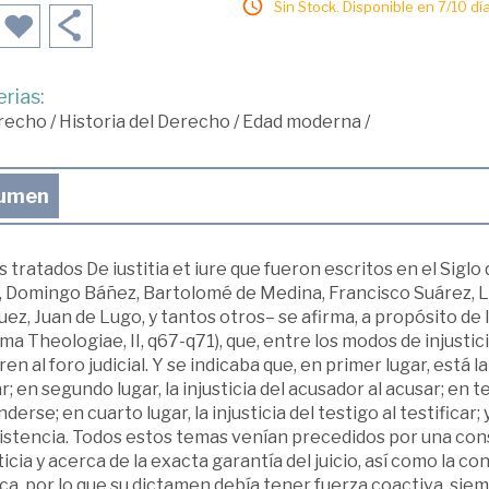
Sin Stock. Disponible en 7/10 día
rias:
recho
/
Historia del Derecho
/
Edad moderna
/
umen
s tratados De iustitia et iure que fueron escritos en el Sigl
, Domingo Báñez, Bartolomé de Medina, Francisco Suárez, Lu
ez, Juan de Lugo, y tantos otros– se afirma, a propósito d
a Theologiae, II, q67-q71), que, entre los modos de injustici
ren al foro judicial. Y se indicaba que, en primer lugar, está l
r; en segundo lugar, la injusticia del acusador al acusar; en ter
derse; en cuarto lugar, la injusticia del testigo al testificar; 
istencia. Todos estos temas venían precedidos por una cons
ticia y acerca de la exacta garantía del juicio, así como la c
ca, por lo que su dictamen debía tener fuerza coactiva, siem