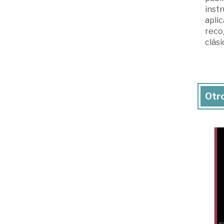
instr
aplic
reco
clási
Otro