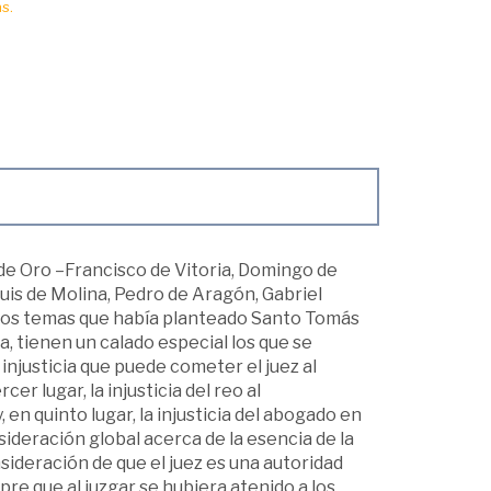
s.
o de Oro –Francisco de Vitoria, Domingo de
is de Molina, Pedro de Aragón, Gabriel
e los temas que había planteado Santo Tomás
a, tienen un calado especial los que se
a injusticia que puede cometer el juez al
cer lugar, la injusticia del reo al
y, en quinto lugar, la injusticia del abogado en
ideración global acerca de la esencia de la
onsideración de que el juez es una autoridad
pre que al juzgar se hubiera atenido a los