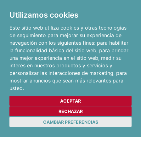
Utilizamos cookies
Este sitio web utiliza cookies y otras tecnologías
de seguimiento para mejorar su experiencia de
navegación con los siguientes fines:
para habilitar
la funcionalidad básica del sitio web
,
para brindar
una mejor experiencia en el sitio web
,
medir su
interés en nuestros productos y servicios y
personalizar las interacciones de marketing
,
para
mostrar anuncios que sean más relevantes para
usted
.
ACEPTAR
RECHAZAR
CAMBIAR PREFERENCIAS